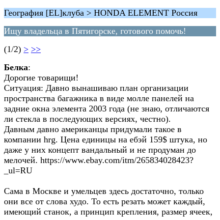
География [EL]клуба > HONDA ELEMENT Россия
Ищу владельца в Пятигорске, готового помочь!
(1/2)
>
>>
Белка
:
Дорогие товарищи!
Ситуация: Давно вынашиваю план организации
пространства багажника в виде молле панелей на
задние окна элемента 2003 года (не знаю, отличаются
ли стекла в последующих версиях, честно).
Давным давно американцы придумали такое в
компании hrg. Цена единицы на ебэй 159$ штука, но
даже у них концепт вандальный и не продуман до
мелочей. https://www.ebay.com/itm/265834028423?
_ul=RU
Сама в Москве и умельцев здесь достаточно, только
они все от слова худо. То есть резать может каждый,
имеющий станок, а принцип крепления, размер ячеек,