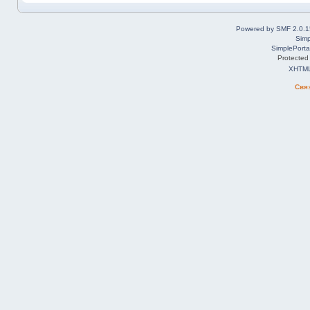
Powered by SMF 2.0.1
Simp
SimplePorta
Protected
XHTM
Свя