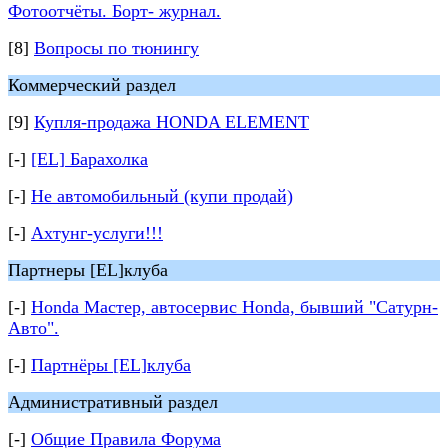
Фотоотчёты. Борт- журнал.
[8]
Вопросы по тюнингу
Коммерческий раздел
[9]
Купля-продажа HONDA ELEMENT
[-]
[EL] Барахолка
[-]
Не автомобильный (купи продай)
[-]
Ахтунг-услуги!!!
Партнеры [EL]клуба
[-]
Honda Мастер, автосервис Honda, бывший "Сатурн-
Авто".
[-]
Партнёры [EL]клуба
Административный раздел
[-]
Общие Правила Форума