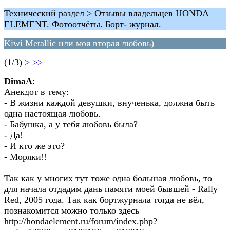
Технический раздел > Отзывы владельцев HONDA
ELEMENT. Фотоотчёты. Борт- журнал.
Kiwi Metallic или моя вторая любовь)
(1/3)
>
>>
DimaA
:
Анекдот в тему:
- В жизни каждой девушки, внученька, должна быть
одна настоящая любовь.
- Бабушка, а у тебя любовь была?
- Да!
- И кто же это?
- Моряки!!
Так как у многих тут тоже одна большая любовь, то
для начала отдадим дань памяти моей бывшей - Rally
Red, 2005 года. Так как бортжурнала тогда не вёл,
познакомится можно только здесь
http://hondaelement.ru/forum/index.php?