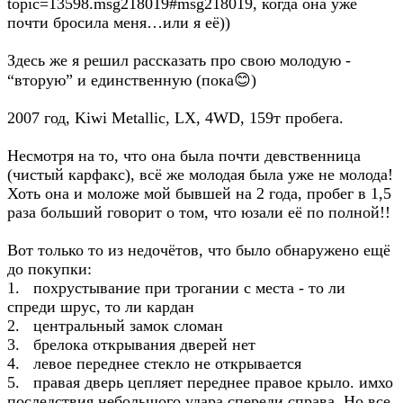
topic=13598.msg218019#msg218019, когда она уже
почти бросила меня…или я её))
Здесь же я решил рассказать про свою молодую -
“вторую” и единственную (пока😊)
2007 год, Kiwi Metallic, LX, 4WD, 159т пробега.
Несмотря на то, что она была почти девственница
(чистый карфакс), всё же молодая была уже не молода!
Хоть она и моложе мой бывшей на 2 года, пробег в 1,5
раза больший говорит о том, что юзали её по полной!!
Вот только то из недочётов, что было обнаружено ещё
до покупки:
1. похрустывание при трогании с места - то ли
спреди шрус, то ли кардан
2. центральный замок сломан
3. брелока открывания дверей нет
4. левое переднее стекло не открывается
5. правая дверь цепляет переднее правое крыло. имхо
последствия небольшого удара спереди справа. Но все