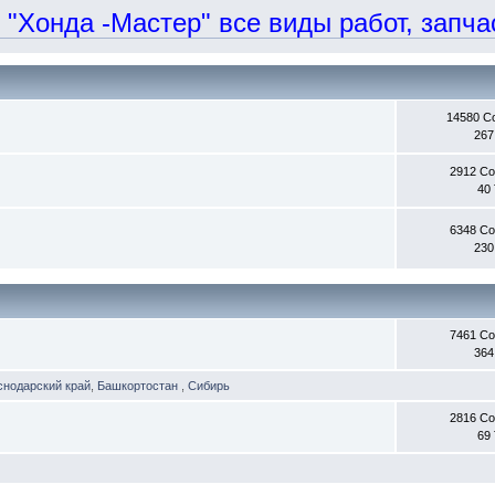
онда -Мастер" все виды работ, запчаст
14580 С
267
2912 С
40
6348 С
230
7461 С
364
снодарский край
,
Башкортостан
,
Сибирь
2816 С
69