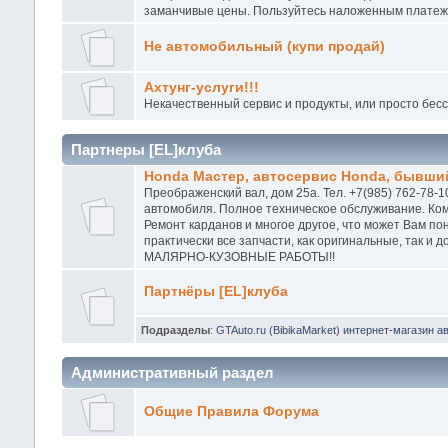
заманчивые цены. Пользуйтесь наложенным платежо
Не автомобильный (купи продай)
Ахтунг-услуги!!!
Некачественный сервис и продукты, или просто бес
Партнеры [EL]клуба
Honda Мастер, автосервис Honda, бывший
Преображенский вал, дом 25а. Тел. +7(985) 762-78-1
автомобиля. Полное техническое обслуживание. Ком
Ремонт карданов и многое другое, что может Вам п
практически все запчасти, как оригинальные, так и
МАЛЯРНО-КУЗОВНЫЕ РАБОТЫ!!
Партнёры [EL]клуба
Подразделы
:
GTAuto.ru (BibikaMarket) интернет-магазин а
Административный раздел
Общие Правила Форума