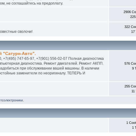
м, не соглашайтесь на предоплату.
2906 С
225
322 Со
совестные сволочи!
17
 "Сатурн-Авто".
0, +7(495) 747-65-97, +7(901) 556-02-07 Полная диагностика
пьютерная диагностика. Ремонт двигателей. Ремонт АКПП.
576 Со
онадобиться при обслуживании вашей машины. В наличии
9 
 достойные заменители по неоригиналу. ТЕПЕРЬ И
255 Со
11
втоэлектроники.
1 Соо
1 