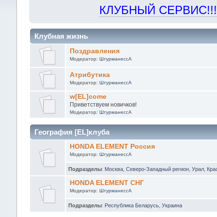
КЛУБНЫЙ СЕРВИС!!! "Х
Клубная жизнь
Поздравления
Модератор:
ШтурманессА
Атрибутика
Модератор:
ШтурманессА
w[EL]come
Приветствуем новичков!
Модератор:
ШтурманессА
География [EL]клуба
HONDA ELEMENT Россия
Модератор:
ШтурманессА
Подразделы
:
Москва
,
Северо-Западный регион
,
Урал
,
Кра
HONDA ELEMENT СНГ
Модератор:
ШтурманессА
Подразделы
:
Республика Беларусь
,
Украина