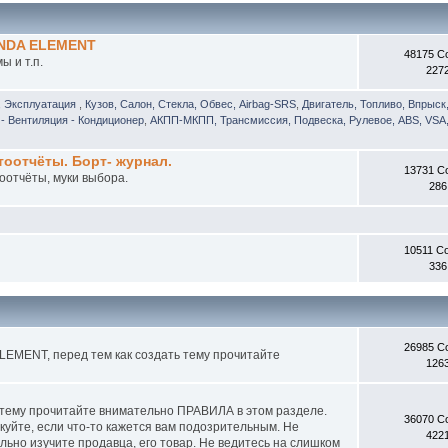
ONDA ELEMENT
48175 С
 и т.п.
227
, Эксплуатация
,
Кузов, Салон, Стекла, Обвес, Airbag-SRS
,
Двигатель, Топливо, Впрыск
- Вентиляция - Кондиционер
,
АКПП-МКПП, Трансмиссия, Подвеска, Рулевое, ABS, VSA,
отчёты. Борт- журнал.
13731 С
оотчёты, муки выбора.
286
10511 С
336
26985 С
EMENT, перед тем как создать тему прочитайте
126
 тему прочитайте внимательно ПРАВИЛА в этом разделе.
36070 С
куйте, если что-то кажется вам подозрительным. Не
422
ьно изучите продавца, его товар. Не ведитесь на слишком