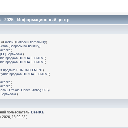
 - 2025 - Информационный центр
е
от
nick65
(
Вопросы по тюнингу
)
Белка
(
Вопросы по тюнингу
)
рахолка
)
(
[EL] Барахолка
)
пля-продажа HONDA ELEMENT
)
пля-продажа HONDA ELEMENT
)
ля-продажа HONDA ELEMENT
)
Купля-продажа HONDA ELEMENT
)
рахолка
)
рахолка
)
Салон, Стекла, Обвес, Airbag-SRS
)
] Барахолка
)
дний пользователь:
BeerKa
 2026, 18:09:23 )