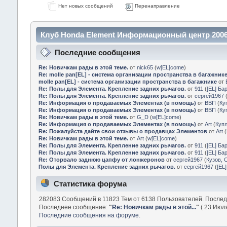
Нет новых сообщений
Перенаправление
Клуб Honda Element Информационный центр 2006
Последние сообщения
Re: Новичкам рады в этой теме.
от
nick65
(
w[EL]come
)
Re: molle pan[EL] - система организации пространства в багажник
molle pan[EL] - система организации пространства в багажнике
от
Re: Полы для Элемента. Крепление задних рычагов.
от
911
(
[EL] Ба
Re: Полы для Элемента. Крепление задних рычагов.
от
сергей1967
Re: Информация о продаваемых Элементах (в помощь)
от
ВВП
(
Ку
Re: Информация о продаваемых Элементах (в помощь)
от
ВВП
(
Ку
Re: Новичкам рады в этой теме.
от
G_D
(
w[EL]come
)
Re: Информация о продаваемых Элементах (в помощь)
от
Art
(
Куп
Re: Пожалуйста дайте свои отзывы о продавцах Элементов
от
Art
(
Re: Новичкам рады в этой теме.
от
Art
(
w[EL]come
)
Re: Полы для Элемента. Крепление задних рычагов.
от
911
(
[EL] Ба
Re: Полы для Элемента. Крепление задних рычагов.
от
911
(
[EL] Ба
Re: Оторвало заднюю цапфу от лонжеронов
от
сергей1967
(
Кузов, 
Полы для Элемента. Крепление задних рычагов.
от
сергей1967
(
[EL
Статистика форума
282083 Сообщений в 11823 Тем от 6138 Пользователей. После
Последнее сообщение:
"
Re: Новичкам рады в этой...
"
( 23 Июля
Последние сообщения на форуме.