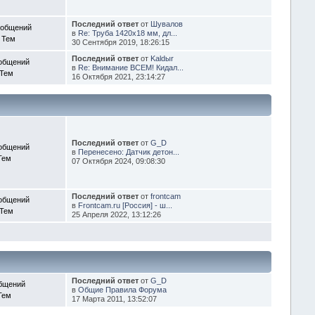
Последний ответ
от
Шувалов
ообщений
в
Re: Труба 1420х18 мм, дл...
 Тем
30 Сентября 2019, 18:26:15
Последний ответ
от
Kaldыr
общений
в
Re: Внимание ВСЕМ! Кидал...
 Тем
16 Октября 2021, 23:14:27
Последний ответ
от
G_D
общений
в
Перенесено: Датчик детон...
Тем
07 Октября 2024, 09:08:30
Последний ответ
от
frontcam
общений
в
Frontcam.ru [Россия] - ш...
 Тем
25 Апреля 2022, 13:12:26
Последний ответ
от
G_D
бщений
в
Общие Правила Форума
Тем
17 Марта 2011, 13:52:07