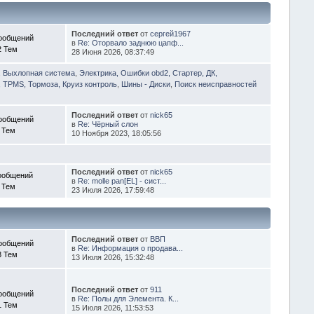
Последний ответ
от
сергей1967
ообщений
в
Re: Оторвало заднюю цапф...
2 Тем
28 Июня 2026, 08:37:49
, Выхлопная система
,
Электрика, Ошибки obd2, Стартер, ДК,
 TPMS, Тормоза, Круиз контроль
,
Шины - Диски
,
Поиск неисправностей
Последний ответ
от
nick65
ообщений
в
Re: Чёрный слон
 Тем
10 Ноября 2023, 18:05:56
Последний ответ
от
nick65
ообщений
в
Re: molle pan[EL] - сист...
 Тем
23 Июля 2026, 17:59:48
Последний ответ
от
ВВП
ообщений
в
Re: Информация о продава...
3 Тем
13 Июля 2026, 15:32:48
Последний ответ
от
911
ообщений
в
Re: Полы для Элемента. К...
1 Тем
15 Июля 2026, 11:53:53