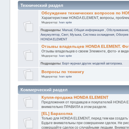
Технический раздел
Обсуждение технических вопросов по H
Характеристики HONDA ELEMENT, вопросы, проблемы
Модератор:
Ivan spite
Подразделы
:
Manual, Общая информация
,
Обслуживание
Аккумулятор, Свет, Музыка
,
Система охлаждения, Обогрев 
HONDA ELEMENT
Отзывы владельцев HONDA ELEMENT. Фото
Отзывы владельцев о своем Элементе, фото- и виде
Модератор:
Ivan spite
Подразделы
:
Борт-журнал других моделей автопрома.
Вопросы по тюнингу
Модератор:
Ivan spite
Коммерческий раздел
Купля-продажа HONDA ELEMENT
Предложения от продавцов и покупателей HONDA EL
внимательно ПРАВИЛА в этом разделе.
[EL] Барахолка
Только для HONDA ELEMENT, перед тем как создать
Будьте внимательны при совершении сделок. Не рис
совершайте сделок со случайными людьми. Внимател