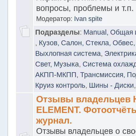
вопросы, проблемы и т.п.
Модератор:
Ivan spite
Подразделы
:
Manual, Общая
,
Кузов, Салон, Стекла, Обвес,
Выхлопная система
,
Электрика
Свет, Музыка
,
Система охлажд
АКПП-МКПП, Трансмиссия, Под
Круиз контроль
,
Шины - Диски
Отзывы владельцев
ELEMENT. Фотоотчёты
журнал.
Отзывы владельцев о св