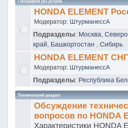
География [EL]клуба
HONDA ELEMENT Рос
Модератор:
ШтурманессА
Подразделы
:
Москва
,
Северо
край
,
Башкортостан
,
Сибирь
HONDA ELEMENT СН
Модератор:
ШтурманессА
Подразделы
:
Республика Бел
Технический раздел
Обсуждение техничес
вопросов по HONDA 
Характеристики HONDA 