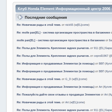
Клуб Honda Element Информационный центр 2006 
Последние сообщения
Re: Новичкам рады в этой теме.
от
nick65
(
w[EL]come
)
Re: molle pan[EL] - система организации пространства в багажнике
molle pan[EL] - система организации пространства в багажнике
от
Б
Re: Полы для Элемента. Крепление задних рычагов.
от
911
(
[EL] Бар
Re: Полы для Элемента. Крепление задних рычагов.
от
сергей1967
(
[
Re: Информация о продаваемых Элементах (в помощь)
от
ВВП
(
Куп
Re: Информация о продаваемых Элементах (в помощь)
от
ВВП
(
Куп
Re: Новичкам рады в этой теме.
от
G_D
(
w[EL]come
)
Re: Информация о продаваемых Элементах (в помощь)
от
Art
(
Купл
Re: Пожалуйста дайте свои отзывы о продавцах Элементов
от
Art
(
К
Re: Новичкам рады в этой теме.
от
Art
(
w[EL]come
)
Re: Полы для Элемента. Крепление задних рычагов.
от
911
(
[EL] Бар