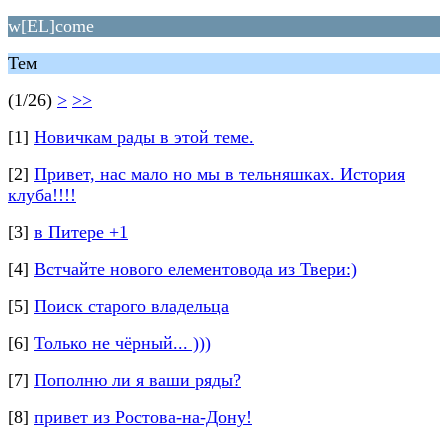
w[EL]come
Тем
(1/26)
>
>>
[1]
Новичкам рады в этой теме.
[2]
Привет, нас мало но мы в тельняшках. История
клуба!!!!
[3]
в Питере +1
[4]
Встчайте нового елементовода из Твери:)
[5]
Поиск старого владельца
[6]
Только не чёрный... )))
[7]
Пополню ли я ваши ряды?
[8]
привет из Ростова-на-Дону!