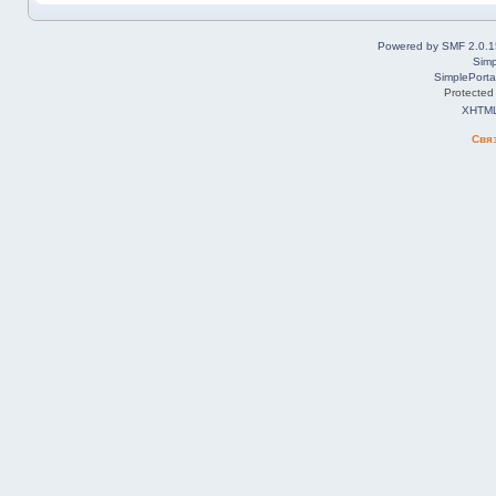
Powered by SMF 2.0.1
Simp
SimplePorta
Protected
XHTM
Свя