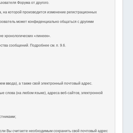
ьзователя Форума от другого.
ка, на которой производится изменение регистрационных
ьзователь может конфиденциально общаться с другими
ие хронологических «линеек».
тва сообщений. Подробнее см. п. 9.6.
ем ввода), а также свой электронный почтовый адрес.
е слова (на любом языке), адреса веб-сайтов, электронной
стниками;
 Если Вы считаете необходимым сохранить свой почтовый адрес