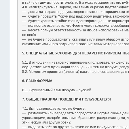
в тайне от других посетителей, то Вы можете запретить его пу
4.8. Регистрируясь на Форуме, Вы явным образом подтверждаете
― достигли возраста, допускающего заключения юридически об
― будете посещать Форум под надзором родителей, законного о
― будете хранить в тайне свои идентификационные параметры (
― полностью осознаёте, что Форум может содержать сообщени
― несёте полную ответственность за любое использование мате
не несёт;
― не будете просматривать, скачивать или иным образом испол
скачивание или иного рода использование таких материалов 
5. СПЕЦИАЛЬНЫЕ УСЛОВИЯ ДЛЯ НЕЗАРЕГИСТРИРОВАННЫ
5.1. В отношении незарегистрированны
х пользователей действу
осуществлением публикации сообщений и тем на Форуме (ввиду 
5.2. Моментом принятия (акцепта) настоящего соглашения для
6. ЯЗЫК ФОРУМА
6.1. Официальный язык Форума – русский.
7. ОБЩИЕ ПРАВИЛА ПОВЕДЕНИЯ ПОЛЬЗОВАТЕЛЯ
7.1. Вы подтверждаете, что не будете:
― размещать или передавать посредством Форума любые данные
угрожающими, оскорбительными, бранными, раздражающими, ло
этническую или другую рознь;
― выдавать себя за другое физическое или юридическое лицо, 