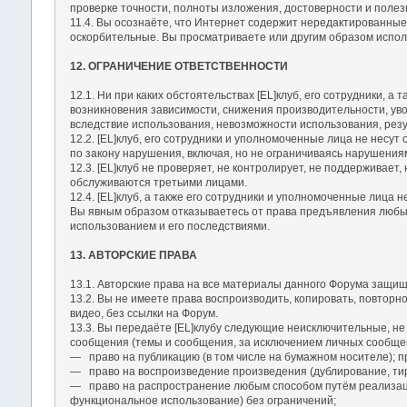
проверке точности, полноты изложения, достоверности и полез
11.4. Вы осознаёте, что Интернет содержит нередактированные
оскорбительные. Вы просматриваете или другим образом исполь
12. ОГРАНИЧЕНИЕ ОТВЕТСТВЕННОСТИ
12.1. Ни при каких обстоятельствах [EL]клуб, его сотрудники, 
возникновения зависимости, снижения производительности, уво
вследствие использования, невозможности использования, резу
12.2. [EL]клуб, его сотрудники и уполномоченные лица не несу
по закону нарушения, включая, но не ограничиваясь нарушения
12.3. [EL]клуб не проверяет, не контролирует, не поддерживает
обслуживаются третьими лицами.
12.4. [EL]клуб, а также его сотрудники и уполномоченные лица 
Вы явным образом отказываетесь от права предъявления любых 
использованием и его последствиями.
13. АВТОРСКИЕ ПРАВА
13.1. Авторские права на все материалы данного Форума защищ
13.2. Вы не имеете права воспроизводить, копировать, повторн
видео, без ссылки на Форум.
13.3. Вы передаёте [EL]клубу следующие неисключительные, не
сообщения (темы и сообщения, за исключением личных сообще
― право на публикацию (в том числе на бумажном носителе); п
― право на воспроизведение произведения (дублирование, ти
― право на распространение любым способом путём реализац
функциональное использование) без ограничений;