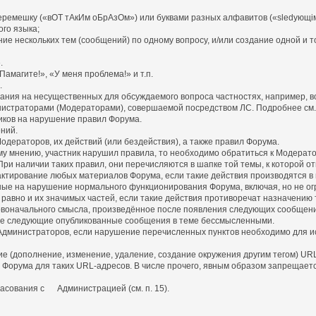
емешку («вОТ тАкИм оБрАзОм») или буквами разных алфавитов («slеdующiм
го языка;
ние нескольких тем (сообщений) по одному вопросу, и/или создание одной и т
.
амагите!», «У меня проблема!» и т.п.
.
имания на несущественных для обсуждаемого вопроса частностях, например, в
нистраторами (Модераторами), совершаемой посредством ЛС. Подробнее см. п
иков на нарушение правил Форума.
ний.
дераторов, их действий (или бездействия), а также правил Форума.
у мнению, участник нарушил правила, то необходимо обратиться к Модерато
ри наличии таких правил, они перечисляются в шапке той темы, к которой от
едактирование любых материалов Форума, если такие действия производятся 
ные на нарушение нормального функционирования Форума, включая, но не ог
равно и их значимых частей, если такие действия противоречат назначению 
оначального смысла, произведённое после появления следующих сообщени
е следующие опубликованные сообщения в теме бессмысленными.
 Администраторов, если нарушение перечисленных пунктов необходимо для и
ние (дополнение, изменение, удаление, создание окружения другим тегом) U
рума для таких URL-адресов. В числе прочего, явным образом запрещается зам
ласования с Администрацией (см. п. 15).