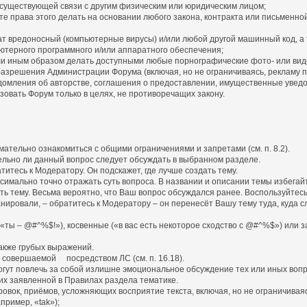
существующей связи с другим физическим или юридическим лицом;
 права этого делать на основании любого закона, контракта или письменно
 вредоносный (компьютерные вирусы) и/или любой другой машинный код, а
терного программного и/или аппаратного обеспечения;
или иным образом делать доступными любые порнографические фото- или ви
разрешения Администрации Форума (включая, но не ограничиваясь, рекламу 
омления об авторстве, соглашения о предоставлении, имущественные увед
зовать Форум только в целях, не противоречащих закону.
ательно ознакомиться с общими ограничениями и запретами (см. п. 8.2).
ительно ли данный вопрос следует обсуждать в выбранном разделе.
титесь к Модератору. Он подскажет, где лучше создать тему.
симально точно отражать суть вопроса. В названии и описании темы избегай
ать тему. Весьма вероятно, что Ваш вопрос обсуждался ранее. Воспользуйтесь
планировали, – обратитесь к Модератору – он перенесёт Вашу тему туда, куд
(«ты – @#^%$!»), косвенные («в вас есть некоторое сходство с @#^%$») или 
также грубых выражений.
, совершаемой посредством ЛС (см. п. 16.18).
огут повлечь за собой излишне эмоциональное обсуждение тех или иных вопр
их заявленной в Правилах раздела тематике.
овок, приёмов, усложняющих восприятие текста, включая, но не ограничиваяс
ример, «tak»);