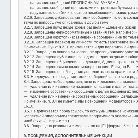
― написание сообщений ПРОПИСНЫМИ БУКВАМИ;
― написание сообщений прописными и строчными буквами впер
― надуманные ошибки и злостное несоблюдение правил русско
8.2.6. Запрещено дублирование тем и сообщений, то есть созда
темы по вопросу, уже описанному в другой теме.
8.2.7. Запрещён флуд везде, кроме раздела «[EL]ементы жизни»
8.2.8. Запрещены неинформативные названия тем, например: «П
8.2.9. Запрещён оффтопик (размещение сообщений не по теме)
8.2.10. Запрещён переход на личности, то есть заострение вн
Примечание. Пункт 8.2.10 применяется и для переписки с Адми
8.2.11. Запрещено явное или косвенное провоцирование участн
8.2.12. Запрещена публикация заведомо недостоверных сообще
8.2.13. Запрещено обсуждение владельцев, Администраторов, Мо
8.2.14. Запрещено самовольное модерирование. Если, по Вашем
8.2.15. Запрещено несоблюдение дополнительных правил тем. П
8.3. Не допускается создание тем и сообщений, равно как и р
8.4. Запрещены любые действия, явно или косвенно направлен
― удаление или изменение названий, описаний и шапок тем, а 
― изменение собственных сообщений с целью подмены их перв
― удаление или изменение собственных сообщений, делающе
Примечание. п. 8.4 не имеет силы в отношении Модераторов и
16.10.
8.5. Не допускается порча ссылок, то есть умышленное искаже
корректной гиперссылки средствами программного обеспечения Фо
иной (hxxp://, _http:// и т.п.)
8.6. Запрещена реклама и самореклама на [EL]форуме, без сог
9. ПООЩРЕНИЯ, ДОПОЛНИТЕЛЬНЫЕ ФУНКЦИИ