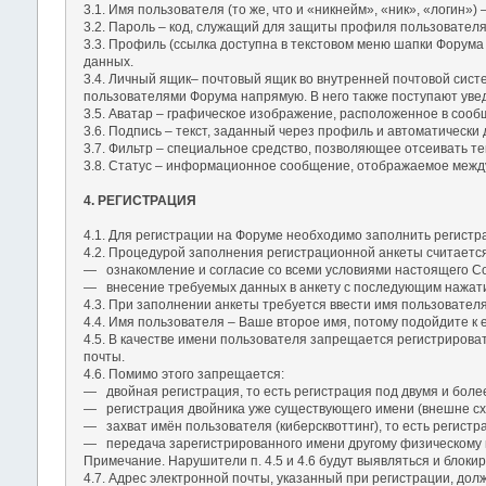
3.1. Имя пользователя (то же, что и «никнейм», «ник», «логин
3.2. Пароль – код, служащий для защиты профиля пользовател
3.3. Профиль (ссылка доступна в текстовом меню шапки Форума
данных.
3.4. Личный ящик– почтовый ящик во внутренней почтовой сис
пользователями Форума напрямую. В него также поступают уве
3.5. Аватар – графическое изображение, расположенное в соо
3.6. Подпись – текст, заданный через профиль и автоматическ
3.7. Фильтр – специальное средство, позволяющее отсеивать те
3.8. Статус – информационное сообщение, отображаемое между 
4. РЕГИСТРАЦИЯ
4.1. Для регистрации на Форуме необходимо заполнить регистр
4.2. Процедурой заполнения регистрационной анкеты считаетс
― ознакомление и согласие со всеми условиями настоящего С
― внесение требуемых данных в анкету с последующим нажати
4.3. При заполнении анкеты требуется ввести имя пользователя
4.4. Имя пользователя – Ваше второе имя, потому подойдите к 
4.5. В качестве имени пользователя запрещается регистрирова
почты.
4.6. Помимо этого запрещается:
― двойная регистрация, то есть регистрация под двумя и боле
― регистрация двойника уже существующего имени (внешне сх
― захват имён пользователя (киберсквоттинг), то есть регист
― передача зарегистрированного имени другому физическому 
Примечание. Нарушители п. 4.5 и 4.6 будут выявляться и блокир
4.7. Адрес электронной почты, указанный при регистрации, до