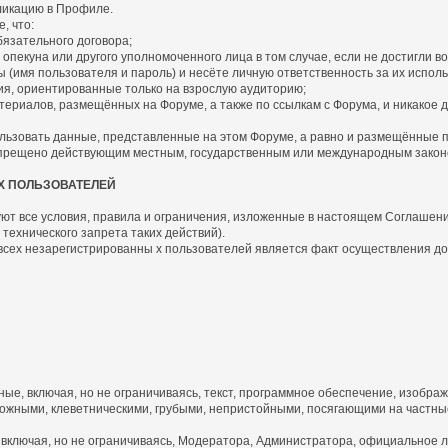
бликацию в Профиле.
, что:
язательного договора;
пекуна или другого уполномоченного лица в том случае, если не достигли во
имя пользователя и пароль) и несёте личную ответственность за их исполь
я, ориентированные только на взрослую аудиторию;
риалов, размещённых на Форуме, а также по ссылкам с Форума, и никакое д
ьзовать данные, представленные на этом Форуме, а равно и размещённые по 
запрещено действующим местным, государственным или международным закон
Х ПОЛЬЗОВАТЕЛЕЙ
ют все условия, правила и ограничения, изложенные в настоящем Соглашении 
технического запрета таких действий).
 всех незарегистрированны х пользователей является факт осуществления д
, включая, но не ограничиваясь, текст, программное обеспечение, изображ
жными, клеветническими, грубыми, непристойными, посягающими на частные
включая, но не ограничиваясь, Модератора, Администратора, официальное л