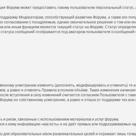
ция Форума может предоставить такому пользователю персональный статус, а
 поддержку Модераторам, способствующий развитию Форума, а также его поп
о согласованию с поощряемым, однако окончательное решение о том или ин
ем или иным функциям является текущий статус на Форуме. Статус определя
статуса сообщений отображается под аватаром пользователя («сообщений с
бственному усмотрению изменять (дополнять, модифицировать и отменять) те
ов, а равно и отменять Правила в полном объёме. Такие изменения начинают
осле вступления в силу изменений считается согласием Пользователя с так
 Форума по собственному усмотрению, а равно и отказа от поддержки тех или
ь и риски, связанные с использованием материалов и услуг форума.
юся к нему информацию «как есть» и не даёт прямых или подразумеваемых га
 для образовательных и/или развлекательных целей и отражают лишь точку 