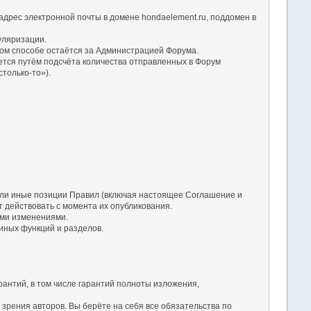
дрес электронной почты в домене hondaelement.ru, поддомен в
уляризации.
ом способе остаётся за Администрацией Форума.
ется путём подсчёта количества отправленных в Форум
только-то»).
 или иные позиции Правил (включая настоящее Соглашение и
 действовать с момента их опубликования.
ими изменениями.
 иных функций и разделов.
рантий, в том числе гарантий полноты изложения,
зрения авторов. Вы берёте на себя все обязательства по