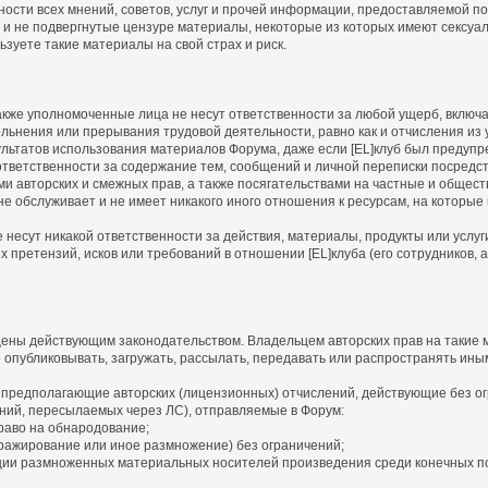
ности всех мнений, советов, услуг и прочей информации, предоставляемой 
 и не подвергнутые цензуре материалы, некоторые из которых имеют сексуа
зуете такие материалы на свой страх и риск.
а также уполномоченные лица не несут ответственности за любой ущерб, вклю
льнения или прерывания трудовой деятельности, равно как и отчисления из у
льтатов использования материалов Форума, даже если [EL]клуб был предупр
т ответственности за содержание тем, сообщений и личной переписки посредс
ми авторских и смежных прав, а также посягательствами на частные и общес
, не обслуживает и не имеет никакого иного отношения к ресурсам, на которы
не несут никакой ответственности за действия, материалы, продукты или услу
претензий, исков или требований в отношении [EL]клуба (его сотрудников, а
ены действующим законодательством. Владельцем авторских прав на такие м
о опубликовывать, загружать, рассылать, передавать или распространять ины
 предполагающие авторских (лицензионных) отчислений, действующие без ог
ний, пересылаемых через ЛС), отправляемые в Форум:
раво на обнародование;
ражирование или иное размножение) без ограничений;
ии размноженных материальных носителей произведения среди конечных п