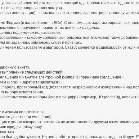
») – уникальный идентификатор, позволяющий однозначно отличать одного пол
я от несанкционированног
о доступа.
 после регистрации) – персональная страница зарегистрированного участни
теме Форума (в дальнейшем – «ЛС»). С его помощью зарегистрированный пол
домления о нарушении правил в тех или иных разделах.
бщениях под именем пользователя.
и добавляемый к каждому сообщению пользователя. Возможно также добавлен
мы по заданному ключевому слову и признаку.
именем пользователя и аватаром. Статус меняется в зависимости от количес
ационную анкету.
я выполнение следующих действий:
оглашения и нажатие электронной кнопки «Я принимаю соглашение»;
ем кнопки «Зарегистрироваться».
, пароль, проверочный код (появляется на графическом изображении над пол
его выбору ответственно.
ть бессмысленные наборы букв и/или цифр (например, JOgAdcne9j), непечатны
е именами пользователя;
ожего до степени смешения);
рация с целью воспрепятствования их использования другими возможными уча
или юридическому лицу.
оваться.
лжен быть действующим. На него робот отправит пароль для входа на Форум.