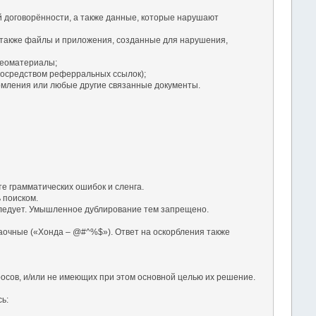
й договорённости, а также данные, которые нарушают
 также файлы и приложения, созданные для нарушения,
деоматериалы;
посредством реферральных ссылок);
омления или любые другие связанные документы.
те грамматических ошибок и сленга.
 поиском.
а следует. Умышленное дублирование тем запрещено.
заочные («Хонда – @#^%$»). Ответ на оскорбления также
осов, и/или не имеющих при этом основной целью их решение.
ь: