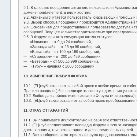
9.1. В качестве поощрения активного пользователя Администра
домене hondaelement.ru и/или хостинг.
9.2. Активным считается пользователь, оказывающий помощь и
9.3. Выбор способа поощрения производится Администрацией п
9.4. Основанием для предоставления пользователю доступа к т
сообщений. Текущее количество учитываемых при определении 
9.5. В Форуме принята следующая шкала статусов:
― «Новичок» – от 0 до 24 сообщений,
― «Завсегдатай» – от 25 до 99 сообщений,
― «Бывалый» – от 100 до 199 сообщений,
― «Старожил» – от 200 до 499 сообщений,
― «Ветеран» – от 500 до 999 сообщений,
― «Гуру» – начиная с 1000 сообщений.
10. ИЗМЕНЕНИЕ ПРАВИЛ ФОРУМА
10.1. [EL]клуб оставляет за собой право в любое время по со
Правила разделов) без предварительного уведомления участник
10.2. Любое дальнейшее использование Форума (или раздела) п
10.3. [EL]клуб также оставляет за собой право преобразования
11. ОТКАЗ ОТ ГАРАНТИЙ
11.1. Вы принимаете исключительно на себя всю ответственност
11.2. [EL]клуб предоставляет площадку Форума и всю относящу
достоверности, точности и годности для определённых целей.
11.3. Все сообщения и материалы форума предназначены только