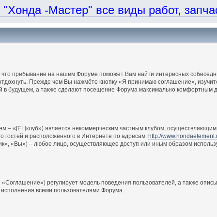
онда -Мастер" все виды работ, запчаст
, что пребывание на нашем Форуме поможет Вам найти интересных собеседни
отдохнуть. Прежде чем Вы нажмёте кнопку «Я принимаю соглашение», изучите
ий в будущем, а также сделают посещение Форума максимально комфортным д
ем – «[EL]клуб») является некоммерческим частным клубом, осуществляющим 
о гостей и расположенного в Интернете по адресам:
http://www.hondaelement.
ик», «Вы») – любое лицо, осуществляющее доступ или иным образом использ
 «Соглашение») регулирует модель поведения пользователей, а также описы
 исполнения всеми пользователями Форума.