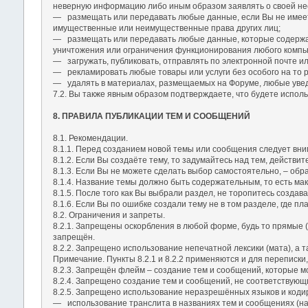
неверную информацию либо иным образом заявлять о своей не
― размещать или передавать любые данные, если Вы не имеете
имущественные или неимущественные права других лиц;
― размещать или передавать любые данные, которые содержат
уничтожения или ограничения функционирования любого компью
― загружать, публиковать, отправлять по электронной почте 
― рекламировать любые товары или услуги без особого на то 
― удалять в материалах, размещаемых на Форуме, любые увед
7.2. Вы также явным образом подтверждаете, что будете исполь
8. ПРАВИЛА ПУБЛИКАЦИИ ТЕМ И СООБЩЕНИЙ
8.1. Рекомендации.
8.1.1. Перед созданием новой темы или сообщения следует вним
8.1.2. Если Вы создаёте тему, то задумайтесь над тем, действ
8.1.3. Если Вы не можете сделать выбор самостоятельно, – обра
8.1.4. Название темы должно быть содержательным, то есть мак
8.1.5. После того как Вы выбрали раздел, не торопитесь создав
8.1.6. Если Вы по ошибке создали тему не в том разделе, где 
8.2. Ограничения и запреты.
8.2.1. Запрещены оскорбления в любой форме, будь то прямые 
запрещён.
8.2.2. Запрещено использование непечатной лексики (мата), а 
Примечание. Пункты 8.2.1 и 8.2.2 применяются и для переписки
8.2.3. Запрещён флейм – создание тем и сообщений, которые м
8.2.4. Запрещено создание тем и сообщений, не соответствующ
8.2.5. Запрещено использование неразрешённых языков и кодир
― использование транслита в названиях тем и сообщениях (нап