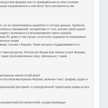
посредством форума или по приведённым на нём ссылкам.
льную направленность или могут быть восприняты как
чая, но не ограничиваясь ущербом от потери данных, прибыли,
чебных учреждений, независимо от того, возник такой ущерб
еждён о возможности возникновения такого ущерба.
твом ЛС даже в том случае, если в них содержатся наказуемые
твенные права.
е ведут ссылки с Форума. Такие ресурсы поддерживаются и
ги таких ресурсов. Используя Форум или любые услуги Форума,
 также уполномоченных лиц), связанных с таким
атериалы является [EL]клуб.
м способом материалы Форума, включая текст, графику, аудио и
раничений для какой-то определённой территории права на все
ользователей (потребителей, осуществляющих