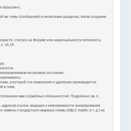
 оbраzом»);
ой же темы (сообщения) в нескольких разделах, и/или создание
озрасте, статусе на Форуме или национальности оппонента.
. 16.18.
ру.
носятся.
в неуправляемом нетрезвом состоянии.
раничиваясь:
темы, в которой эти изменения и удаления производятся;
й в теме;
сполнения ими служебных обязанностей. Подробнее см. п.
RL-адресов ссылок, ведущее к невозможности генерирования
ена стандартного маркера схемы (http://, mailto: и т. д.) на