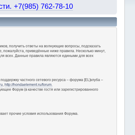
и. +7(985) 762-78-10
ков, получить ответы на волнующие вопросы, подсказать
, пожалуйста, приведённые ниже правила. Несколько минут,
ля всех. Данные правила являются едиными для всех
поддержку частного сетевого ресурса – форума [EL]клуба –
ru
,
http://hondaelement.ru/forum.
ующее Форум (в качестве гостя или зарегистрированного
вает прочие условия использования Форума.