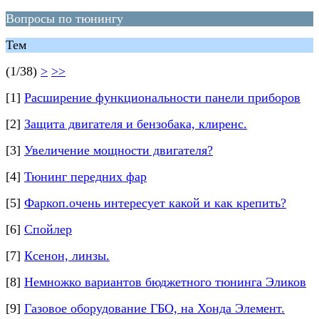
Вопросы по тюнингу
Тем
(1/38)
>
>>
[1]
Расширение функциональности панели приборов
[2]
Защита двигателя и бензобака, клиренс.
[3]
Увеличение мощности двигателя?
[4]
Тюнинг передних фар
[5]
Фаркоп.очень интересует какой и как крепить?
[6]
Спойлер
[7]
Ксенон, линзы.
[8]
Немножко вариантов бюджетного тюнинга Эликов
[9]
Газовое оборудование ГБО, на Хонда Элемент.