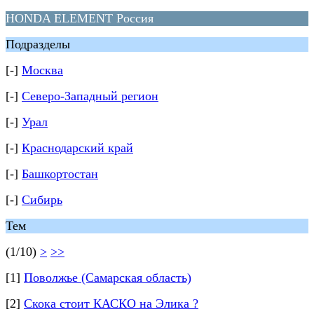
HONDA ELEMENT Россия
Подразделы
[-]
Москва
[-]
Северо-Западный регион
[-]
Урал
[-]
Краснодарский край
[-]
Башкортостан
[-]
Сибирь
Тем
(1/10)
>
>>
[1]
Поволжье (Самарская область)
[2]
Скока стоит КАСКО на Элика ?