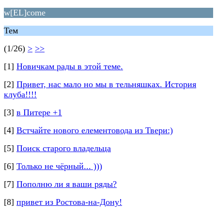
w[EL]come
Тем
(1/26)
>
>>
[1]
Новичкам рады в этой теме.
[2]
Привет, нас мало но мы в тельняшках. История
клуба!!!!
[3]
в Питере +1
[4]
Встчайте нового елементовода из Твери:)
[5]
Поиск старого владельца
[6]
Только не чёрный... )))
[7]
Пополню ли я ваши ряды?
[8]
привет из Ростова-на-Дону!