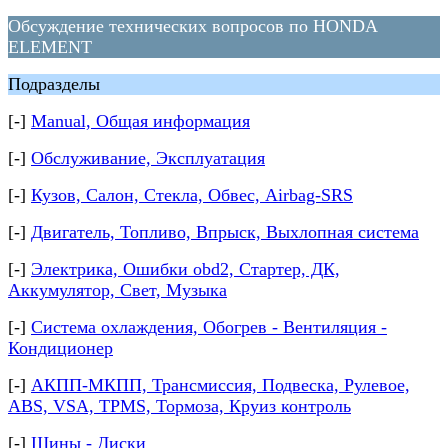
Обсуждение технических вопросов по HONDA
ELEMENT
Подразделы
[-]
Manual, Общая информация
[-]
Обслуживание, Эксплуатация
[-]
Кузов, Салон, Стекла, Обвес, Airbag-SRS
[-]
Двигатель, Топливо, Впрыск, Выхлопная система
[-]
Электрика, Ошибки obd2, Стартер, ДК,
Аккумулятор, Свет, Музыка
[-]
Система охлаждения, Обогрев - Вентиляция -
Кондиционер
[-]
АКПП-МКПП, Трансмиссия, Подвеска, Рулевое,
ABS, VSA, TPMS, Тормоза, Круиз контроль
[-]
Шины - Диски