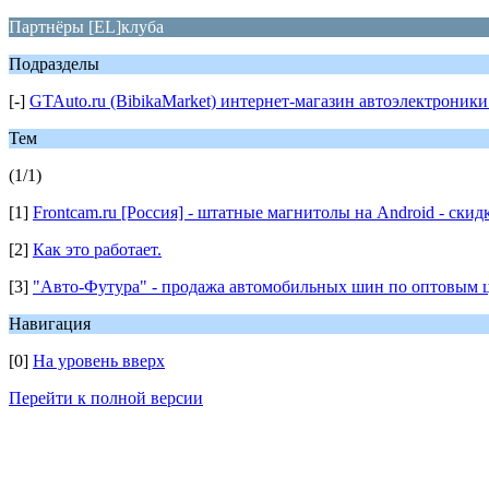
Партнёры [EL]клуба
Подразделы
[-]
GTAuto.ru (BibikaMarket) интернет-магазин автоэлектроники
Тем
(1/1)
[1]
Frontcam.ru [Россия] - штатные магнитолы на Android - скид
[2]
Как это работает.
[3]
"Авто-Футура" - продажа автомобильных шин по оптовым 
Навигация
[0]
На уровень вверх
Перейти к полной версии