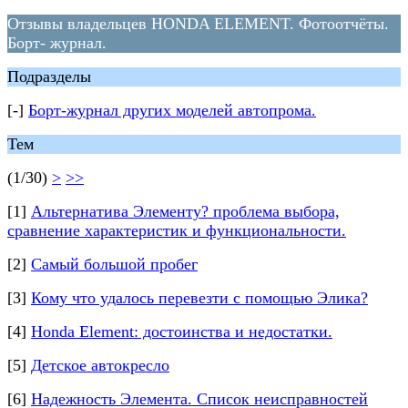
Отзывы владельцев HONDA ELEMENT. Фотоотчёты.
Борт- журнал.
Подразделы
[-]
Борт-журнал других моделей автопрома.
Тем
(1/30)
>
>>
[1]
Альтернатива Элементу? проблема выбора,
сравнение характеристик и функциональности.
[2]
Самый большой пробег
[3]
Кому что удалось перевезти с помощью Элика?
[4]
Honda Element: достоинства и недостатки.
[5]
Детское автокресло
[6]
Надежность Элемента. Список неисправностей