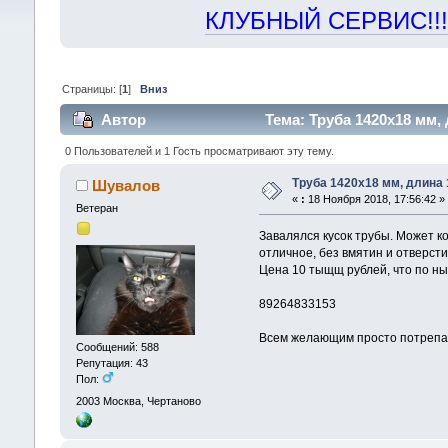
КЛУБНЫЙ СЕРВИС!!! "Х
Страницы: [
1
]
Вниз
Автор
Тема: Труба 1420х18 мм, 
0 Пользователей и 1 Гость просматривают эту тему.
Труба 1420х18 мм, длина 
Шувалов
«
:
18 Ноября 2018, 17:56:42 »
Ветеран
Завалялся кусок трубы. Может к
отличное, без вмятин и отверсти
Цена 10 тыщщ рублей, что по 
89264833153
Всем желающим просто потрепа
Сообщений: 588
Репутация: 43
Пол:
2003
Москва, Чертаново