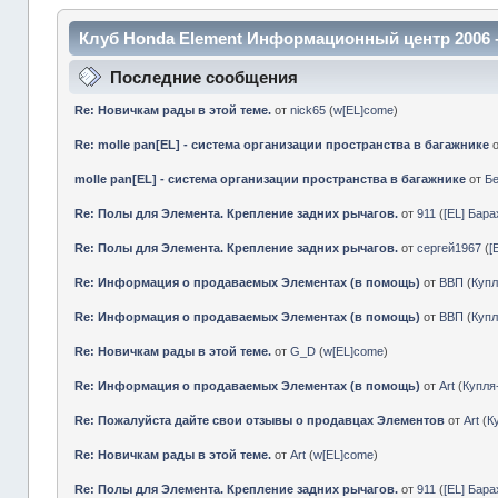
Клуб Honda Element Информационный центр 2006 
Последние сообщения
Re: Новичкам рады в этой теме.
от
nick65
(
w[EL]come
)
Re: molle pan[EL] - система организации пространства в багажнике
molle pan[EL] - система организации пространства в багажнике
от
Б
Re: Полы для Элемента. Крепление задних рычагов.
от
911
(
[EL] Бар
Re: Полы для Элемента. Крепление задних рычагов.
от
сергей1967
(
[
Re: Информация о продаваемых Элементах (в помощь)
от
ВВП
(
Куп
Re: Информация о продаваемых Элементах (в помощь)
от
ВВП
(
Куп
Re: Новичкам рады в этой теме.
от
G_D
(
w[EL]come
)
Re: Информация о продаваемых Элементах (в помощь)
от
Art
(
Купл
Re: Пожалуйста дайте свои отзывы о продавцах Элементов
от
Art
(
К
Re: Новичкам рады в этой теме.
от
Art
(
w[EL]come
)
Re: Полы для Элемента. Крепление задних рычагов.
от
911
(
[EL] Бар