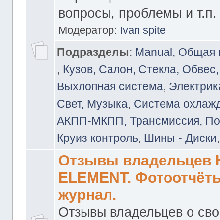
вопросы, проблемы и т.п.
Модератор:
Ivan spite
Подразделы
:
Manual, Общая
,
Кузов, Салон, Стекла, Обвес,
Выхлопная система
,
Электрика
Свет, Музыка
,
Система охлажд
АКПП-МКПП, Трансмиссия, Под
Круиз контроль
,
Шины - Диски
Отзывы владельцев
ELEMENT. Фотоотчёты
журнал.
Отзывы владельцев о св