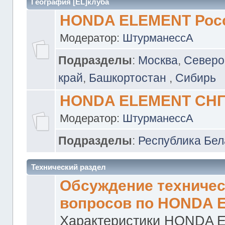
География [EL]клуба
HONDA ELEMENT Рос
Модератор:
ШтурманессА
Подразделы
:
Москва
,
Северо
край
,
Башкортостан
,
Сибирь
HONDA ELEMENT СН
Модератор:
ШтурманессА
Подразделы
:
Республика Бел
Технический раздел
Обсуждение техничес
вопросов по HONDA 
Характеристики HONDA 