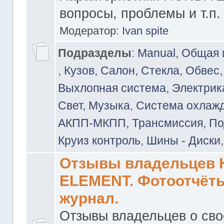
вопросы, проблемы и т.п.
Модератор:
Ivan spite
Подразделы
:
Manual, Общая
,
Кузов, Салон, Стекла, Обвес,
Выхлопная система
,
Электрика
Свет, Музыка
,
Система охлажд
АКПП-МКПП, Трансмиссия, Под
Круиз контроль
,
Шины - Диски
Отзывы владельцев
ELEMENT. Фотоотчёты
журнал.
Отзывы владельцев о св