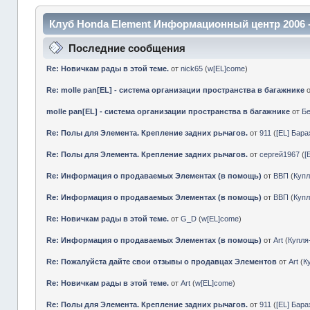
Клуб Honda Element Информационный центр 2006 
Последние сообщения
Re: Новичкам рады в этой теме.
от
nick65
(
w[EL]come
)
Re: molle pan[EL] - система организации пространства в багажнике
molle pan[EL] - система организации пространства в багажнике
от
Б
Re: Полы для Элемента. Крепление задних рычагов.
от
911
(
[EL] Бар
Re: Полы для Элемента. Крепление задних рычагов.
от
сергей1967
(
[
Re: Информация о продаваемых Элементах (в помощь)
от
ВВП
(
Куп
Re: Информация о продаваемых Элементах (в помощь)
от
ВВП
(
Куп
Re: Новичкам рады в этой теме.
от
G_D
(
w[EL]come
)
Re: Информация о продаваемых Элементах (в помощь)
от
Art
(
Купл
Re: Пожалуйста дайте свои отзывы о продавцах Элементов
от
Art
(
К
Re: Новичкам рады в этой теме.
от
Art
(
w[EL]come
)
Re: Полы для Элемента. Крепление задних рычагов.
от
911
(
[EL] Бар