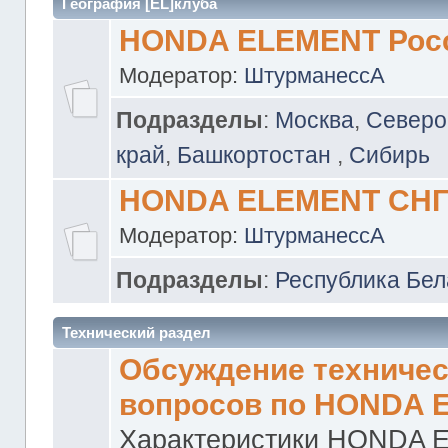
География [EL]клуба
HONDA ELEMENT Рос
Модератор:
ШтурманессА
Подразделы
:
Москва
,
Северо
край
,
Башкортостан
,
Сибирь
HONDA ELEMENT СН
Модератор:
ШтурманессА
Подразделы
:
Республика Бел
Технический раздел
Обсуждение техничес
вопросов по HONDA 
Характеристики HONDA 