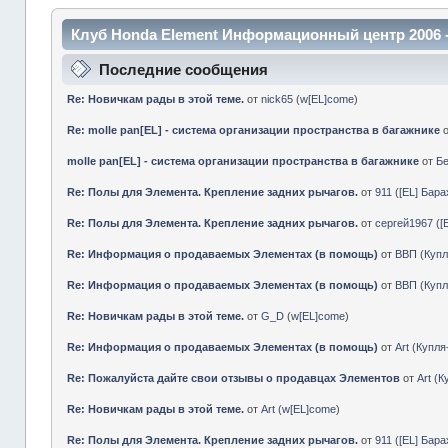
Клуб Honda Element Информационный центр 2006 
Последние сообщения
Re: Новичкам рады в этой теме.
от
nick65
(
w[EL]come
)
Re: molle pan[EL] - система организации пространства в багажнике
molle pan[EL] - система организации пространства в багажнике
от
Б
Re: Полы для Элемента. Крепление задних рычагов.
от
911
(
[EL] Бар
Re: Полы для Элемента. Крепление задних рычагов.
от
сергей1967
(
[
Re: Информация о продаваемых Элементах (в помощь)
от
ВВП
(
Куп
Re: Информация о продаваемых Элементах (в помощь)
от
ВВП
(
Куп
Re: Новичкам рады в этой теме.
от
G_D
(
w[EL]come
)
Re: Информация о продаваемых Элементах (в помощь)
от
Art
(
Купл
Re: Пожалуйста дайте свои отзывы о продавцах Элементов
от
Art
(
К
Re: Новичкам рады в этой теме.
от
Art
(
w[EL]come
)
Re: Полы для Элемента. Крепление задних рычагов.
от
911
(
[EL] Бар