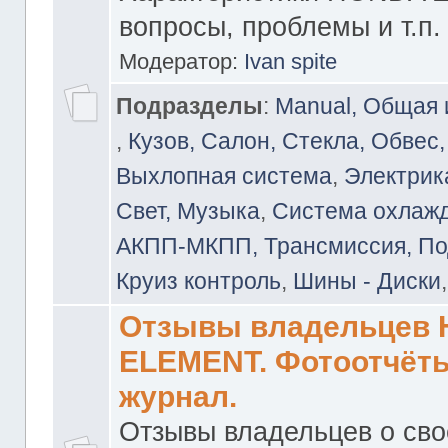
вопросы, проблемы и т.п.
Модератор:
Ivan spite
Подразделы
:
Manual, Общая
,
Кузов, Салон, Стекла, Обвес,
Выхлопная система
,
Электрика
Свет, Музыка
,
Система охлажд
АКПП-МКПП, Трансмиссия, Под
Круиз контроль
,
Шины - Диски
Отзывы владельцев
ELEMENT. Фотоотчёты
журнал.
Отзывы владельцев о св