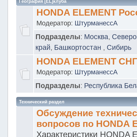
География [EL]клуба
HONDA ELEMENT Рос
Модератор:
ШтурманессА
Подразделы
:
Москва
,
Северо
край
,
Башкортостан
,
Сибирь
HONDA ELEMENT СН
Модератор:
ШтурманессА
Подразделы
:
Республика Бел
Технический раздел
Обсуждение техничес
вопросов по HONDA 
Характеристики HONDA 