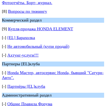
Фотоотчёты. Борт- журнал.
[8]
Вопросы по тюнингу
Коммерческий раздел
[9]
Купля-продажа HONDA ELEMENT
[-]
[EL] Барахолка
[-]
Не автомобильный (купи продай)
[-]
Ахтунг-услуги!!!
Партнеры [EL]клуба
[-]
Honda Мастер, автосервис Honda, бывший "Сатурн-
Авто".
[-]
Партнёры [EL]клуба
Административный раздел
[-]
Общие Правила Форума