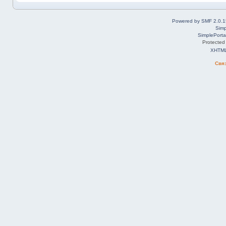
Powered by SMF 2.0.1
Simp
SimplePorta
Protected
XHTM
Свя