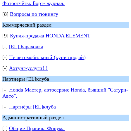
Фотоотчёты. Борт- журнал.
[8]
Вопросы по тюнингу
Коммерческий раздел
[9]
Купля-продажа HONDA ELEMENT
[-]
[EL] Барахолка
[-]
Не автомобильный (купи продай)
[-]
Ахтунг-услуги!!!
Партнеры [EL]клуба
[-]
Honda Мастер, автосервис Honda, бывший "Сатурн-
Авто".
[-]
Партнёры [EL]клуба
Административный раздел
[-]
Общие Правила Форума