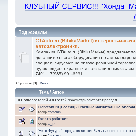
КЛУБНЫЙ СЕРВИС!!! "Хонда -Маст
Подразделы
GTAuto.ru (BibikaMarket) интернет-магази
автоэлектроники.
Компания GTAuto.ru (BibikaMarket) предлагает п
дополнительного оборудования по автоэлектрон
специализируемся на оптово-розничной торговл
аудио, видео, охранных и навигационных систем. 
7401, +7(985) 991-6931
Страницы: [
1
]
Вниз
Тема
/
Автор
0 Пользователей и 8 Гостей просматривают этот раздел.
Frontcam.ru [Россия] - штатные магнитолы на Android 
Автор
frontcam
Как это работает.
Автор
G_D
"Авто-Футура" - продажа автомобильных шин по оптовы
Автор
futurama