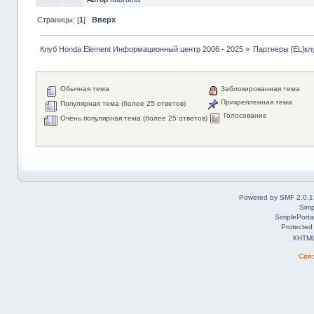
Страницы: [
1
]
Вверх
Клуб Honda Element Информационный центр 2006 - 2025
»
Партнеры [EL]кл
Обычная тема
Заблокированная тема
Прикрепленная тема
Популярная тема (более 25 ответов)
Голосование
Очень популярная тема (более 25 ответов)
Powered by SMF 2.0.1
Simp
SimplePorta
Protected
XHTM
Свя