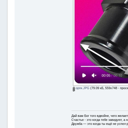
орпк.JPG
(79.09 кБ, 559x748 - прос
Дай вам Бог того вдвойне, чего желае
Счастье - это когда тебе завидуют, а н
Дружба — это когда ты ещё не успел р