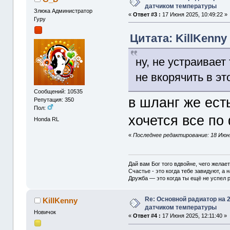
датчиком температуры
Злюка Администратор
«
Ответ #3 :
17 Июня 2025, 10:49:22 »
Гуру
Цитата: KillKenny
ну, не устраивает
не вкорячить в эт
Сообщений: 10535
в шланг же ест
Репутация: 350
Пол:
хочется все п
Honda RL
«
Последнее редактирование: 18 Июня
Дай вам Бог того вдвойне, чего желае
Счастье - это когда тебе завидуют, а н
Дружба — это когда ты ещё не успел р
Re: Основной радиатор на 2
KillKenny
датчиком температуры
Новичок
«
Ответ #4 :
17 Июня 2025, 12:11:40 »