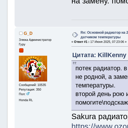
на замену. пом
Re: Основной радиатор на 2
G_D
датчиком температуры
Злюка Администратор
«
Ответ #1 :
17 Июня 2025, 07:23:06 »
Гуру
Цитата: KillKenny
потек радиатор. в
не родной, а заме
температуры.
Сообщений: 10535
Репутация: 350
второй день рою и
Пол:
Honda RL
помогите\подскаж
Sakura радиато
https://www.ozon