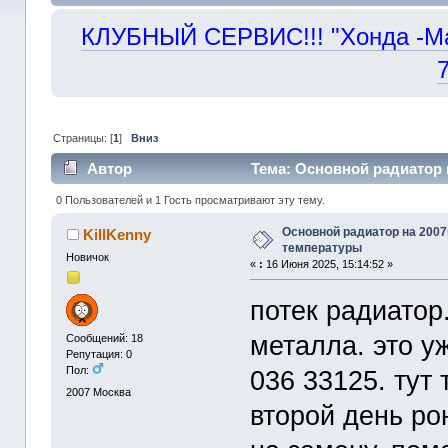
КЛУБНЫЙ СЕРВИС!!! "Хонда -Маст
Страницы: [
1
]
Вниз
Автор
Тема: Основной радиатор н
раз)
0 Пользователей и 1 Гость просматривают эту тему.
Основной радиатор на 2007г
KillKenny
температуры
Новичок
«
:
16 Июня 2025, 15:14:52 »
потек радиатор
металла. это уж
Сообщений: 18
Репутация: 0
Пол:
036 33125. тут
2007
Москва
второй день ро