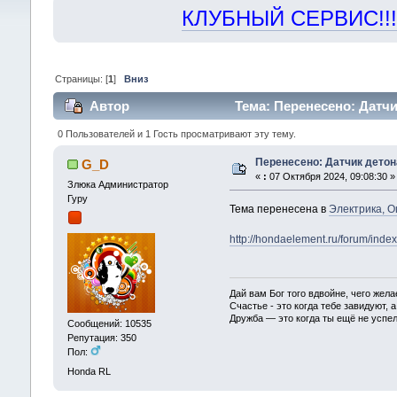
КЛУБНЫЙ СЕРВИС!!! "Х
Страницы: [
1
]
Вниз
Автор
Тема: Перенесено: Датчи
0 Пользователей и 1 Гость просматривают эту тему.
Перенесено: Датчик детон
G_D
«
:
07 Октября 2024, 09:08:30 »
Злюка Администратор
Гуру
Тема перенесена в
Электрика, О
http://hondaelement.ru/forum/ind
Дай вам Бог того вдвойне, чего жела
Счастье - это когда тебе завидуют, а
Дружба — это когда ты ещё не успел
Сообщений: 10535
Репутация: 350
Пол:
Honda RL