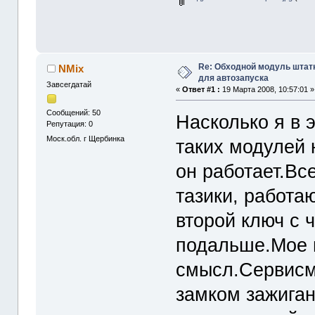
Re: Обходной модуль штат
NMix
для автозапуска
Завсегдатай
«
Ответ #1 :
19 Марта 2008, 10:57:01 »
Сообщений: 50
Насколько я в 
Репутация: 0
Моск.обл. г Щербинка
таких модулей 
он работает.Вс
тазики, работаю
второй ключ с 
подальше.Мое 
смысл.Сервисм
замком зажиган