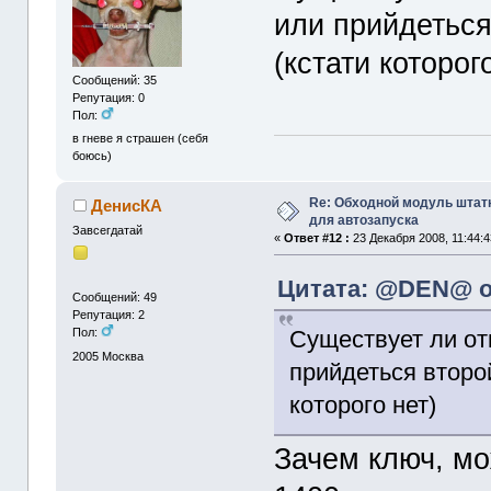
или прийдеться
(кстати которог
Сообщений: 35
Репутация: 0
Пол:
в гневе я страшен (себя
боюсь)
Re: Обходной модуль штат
ДенисКА
для автозапуска
Завсегдатай
«
Ответ #12 :
23 Декабря 2008, 11:44:4
Цитата: @DEN@ от
Сообщений: 49
Репутация: 2
Существует ли о
Пол:
2005
Москва
прийдеться второй
которого нет)
Зачем ключ, мо