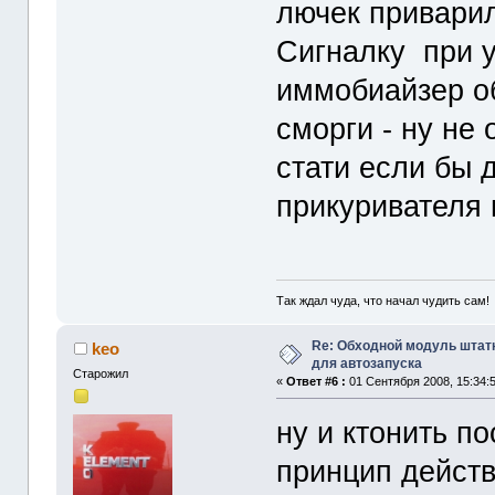
лючек приварил
Сигналку при 
иммобиайзер об
сморги - ну не 
стати если бы 
прикуривателя 
Так ждал чуда, что начал чудить сам!
Re: Обходной модуль штат
keo
для автозапуска
Старожил
«
Ответ #6 :
01 Сентября 2008, 15:34:5
ну и ктонить по
принцип действ