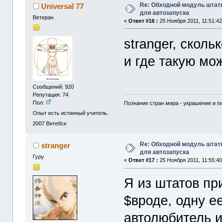
Re: Обходной модуль штат
Universal 77
для автозапуска
Ветеран
«
Ответ #16 :
25 Ноября 2011, 11:51:42
stranger, скол
и где такую мо
Сообщений: 920
Репутация: 74
Пол:
Познание стран мира - украшение и п
Опыт есть истинный учитель.
2007
Витебск
Re: Обходной модуль штат
stranger
для автозапуска
Гуру
«
Ответ #17 :
25 Ноября 2011, 11:55:40
Я из штатов п
$вроде, одну е
автолюбитель 