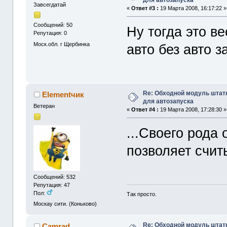
для автозапуска
Завсегдатай
«
Ответ #3 :
19 Марта 2008, 16:17:22 »
Сообщений: 50
Ну тогда это в
Репутация: 0
Моск.обл. г Щербинка
авто без авто 
Re: Обходной модуль штат
Еlеmеntчик
для автозапуска
Ветеран
«
Ответ #4 :
19 Марта 2008, 17:28:30 »
...Своего рода
позволяет счит
Сообщений: 532
Репутация: 47
Пол:
Так просто.
Москау сити. (Коньково)
Re: Обходной модуль штат
Camrad