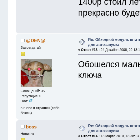
1400р стоил ле
прекрасно буде
Re: Обходной модуль штат
@DEN@
для автозапуска
Завсегдатай
«
Ответ #13 :
24 Декабря 2008, 22:13:1
Обошелся малы
ключа
Сообщений: 35
Репутация: 0
Пол:
в гневе я страшен (себя
боюсь)
Re: Обходной модуль штат
boss
для автозапуска
Новичок
«
Ответ #14 :
13 Марта 2010, 18:38:13 