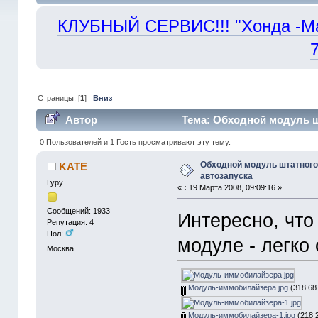
КЛУБНЫЙ СЕРВИС!!! "Хонда -Маст
Страницы: [
1
]
Вниз
Автор
Тема: Обходной модуль ш
раз)
0 Пользователей и 1 Гость просматривают эту тему.
Обходной модуль штатного
KATE
автозапуска
Гуру
«
:
19 Марта 2008, 09:09:16 »
Сообщений: 1933
Интересно, чт
Репутация: 4
Пол:
модуле - легко
Москва
Модуль-иммобилайзера.jpg
(318.68
Модуль-иммобилайзера-1.jpg
(218.