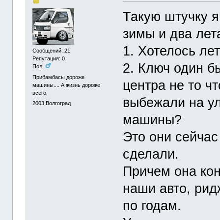
Такую штучку я
зимы и два лет
1. Хотелось ле
Сообщений: 21
Репутация: 0
2. Ключ один б
Пол:
Прибамбасы дороже
центра не то чт
машины.... А жизнь дороже
всего.
выбежали на ул
2003
Волгоград
машины?
Это они сейчас
сделали.
Причем она кон
наши авто, рид
по годам.