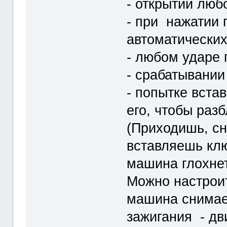
- открытии люб
- при нажатии 
автоматических
- любом ударе
- срабатывании
- попытке вста
его, чтобы раз
(Приходишь, с
вставляешь клю
машина глохнет
Можно настроит
машина снимает
зажигания - дви