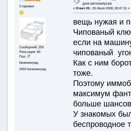
для автозапуска
Старожил
«
Ответ #5 :
30 Июля 2008, 08:47:31 »
вещь нужая и п
Чипованый клю
если на машину
Сообщений: 259
чипованый угон
Репутация: 60
Пол:
Как с ним борот
Калининград
2003
Калининград
тоже.
Поэтому иммоб
максимум фанта
больше шансов,
У знакомых был
беспроводное т