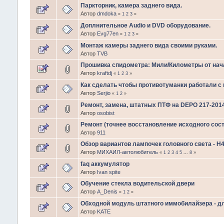
Паркторник, камера заднего вида.
Автор
dmdoka
«
1
2
3
»
Доплнительное Audio и DVD оборудование.
Автор
Evg77en
«
1
2
3
»
Монтаж камеры заднего вида своими руками.
Автор
TVB
Прошивка спидометра: Мили/Километры от нача
Автор
kraftdj
«
1
2
3
»
Как сделать чтобы противотуманки работали с
Автор
Serjio
«
1
2
»
Ремонт, замена, штатных ПТФ на DEPO 217-201
Автор
osobist
Ремонт (точнее восстановление исходного сост
Автор
911
Обзор вариантов лампочек головного света - H
Автор
МИХАИЛ-автолюбитель
«
1
2
3
4
5
...
8
»
faq аккумулятор
Автор
Ivan spite
Обучение стекла водительской двери
Автор
A_Denis
«
1
2
»
Обходной модуль штатного иммобилайзера - дл
Автор
KATE