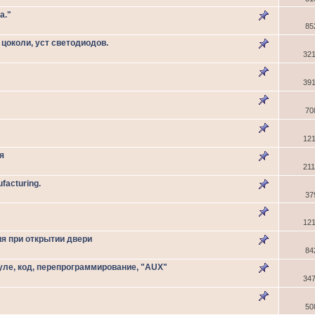
а."
85
 цоколи, уст светодиодов.
32
39
70
12
я
21
facturing.
37
12
я при открытии двери
84
уле, код, перепрограммирование, "AUX"
34
50