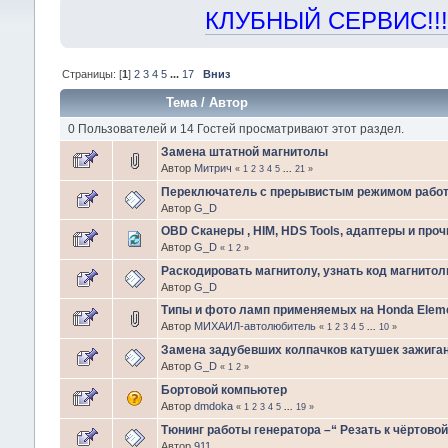
КЛУБНЫЙ СЕРВИС!!! "Х
Страницы: [
1
]
2
3
4
5
...
17
Вниз
Тема
/
Автор
0 Пользователей и 14 Гостей просматривают этот раздел.
Замена штатной магнитолы
Автор
Митрич
«
1
2
3
4
5
...
21
»
Переключатель с прерывистым режимом работ
Автор
G_D
OBD Сканеры , HIM, HDS Tools, адаптеры и проч
Автор
G_D
«
1
2
»
Раскодировать магнитолу, узнать код магнитол
Автор
G_D
Типы и фото ламп применяемых на Honda Element
Автор
МИХАИЛ-автолюбитель
«
1
2
3
4
5
...
10
»
Замена задубевших колпачков катушек зажиган
Автор
G_D
«
1
2
»
Бортовой компьютер
Автор
dmdoka
«
1
2
3
4
5
...
19
»
Тюнинг работы генератора –“ Резать к чёртовой м
Автор
911