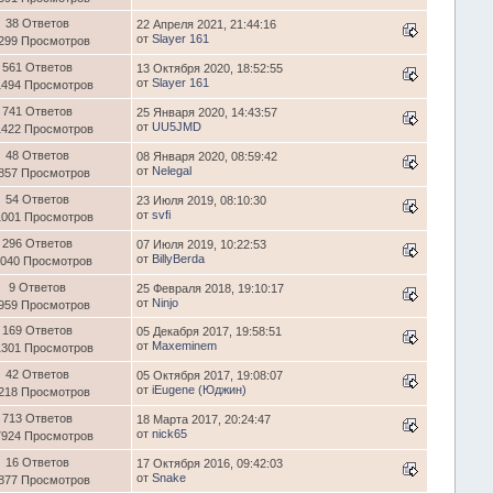
38 Ответов
22 Апреля 2021, 21:44:16
от
Slayer 161
299 Просмотров
561 Ответов
13 Октября 2020, 18:52:55
от
Slayer 161
1494 Просмотров
741 Ответов
25 Января 2020, 14:43:57
от
UU5JMD
1422 Просмотров
48 Ответов
08 Января 2020, 08:59:42
от
Nelegal
857 Просмотров
54 Ответов
23 Июля 2019, 08:10:30
от
svfi
1001 Просмотров
296 Ответов
07 Июля 2019, 10:22:53
от
BillyBerda
1040 Просмотров
9 Ответов
25 Февраля 2018, 19:10:17
от
Ninjo
959 Просмотров
169 Ответов
05 Декабря 2017, 19:58:51
от
Maxeminem
1301 Просмотров
42 Ответов
05 Октября 2017, 19:08:07
от
iEugene (Юджин)
218 Просмотров
713 Ответов
18 Марта 2017, 20:24:47
от
nick65
7924 Просмотров
16 Ответов
17 Октября 2016, 09:42:03
от
Snake
877 Просмотров