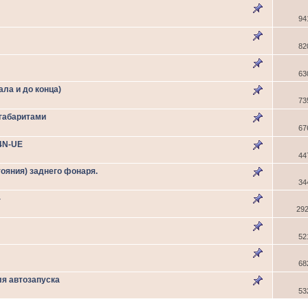
94
82
63
ла и до конца)
73
 габаритами
67
4N-UE
44
ояния) заднего фонаря.
34
4
29
52
68
я автозапуска
53