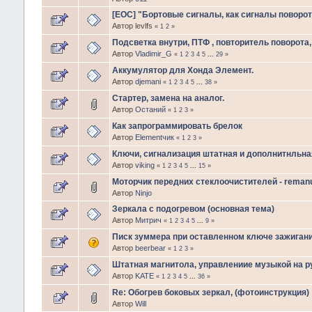
[EOC] "Бортовые сигналы, как сигналы поворот
Автор levlfs
«
1
2
»
Подсветка внутри, ПТФ , повторитель поворота,
Автор
Vladimir_G
«
1
2
3
4
5
...
29
»
Аккумулятор для Хонда Элемент.
Автор
djemani
«
1
2
3
4
5
...
38
»
Стартер, замена на аналог.
Автор
Останий
«
1
2
3
»
Как запрограммировать брелок
Автор
Еlеmеntчик
«
1
2
3
»
Ключи, сигнализация штатная и дополнитнльна
Автор
viking
«
1
2
3
4
5
...
15
»
Моторчик передних стеклоочистителей - remanu
Автор
Ninjo
Зеркала с подогревом (основная тема)
Автор
Митрич
«
1
2
3
4
5
...
9
»
Писк зуммера при оставленном ключе зажигани
Автор
beerbear
«
1
2
3
»
Штатная магнитола, управлениие музыкой на р
Автор
KATE
«
1
2
3
4
5
...
36
»
Re: Обогрев боковых зеркал, (фотоинструкция)
Автор
Will