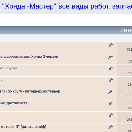
онда -Мастер" все виды работ, запчаст
Ответ
32
ы дворников для Хонда Элемент
11
ие шнурки.
48
ы.
28
 - по кругу - интерьер/экстерьер
19
ия (фотоотчет)
54
26
атери !!!” (цитата из к/ф)
51