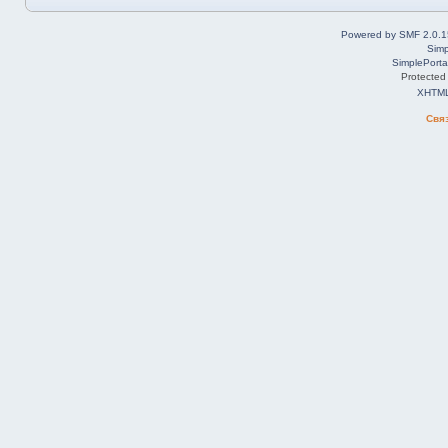
Powered by SMF 2.0.1
Simp
SimplePorta
Protected
XHTM
Свя