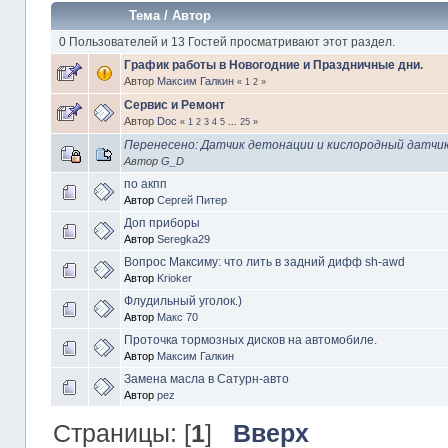
Тема
/
Автор
0 Пользователей и 13 Гостей просматривают этот раздел.
График работы в Новогодние и Праздничные дни.
Автор
Максим Галкин
«
1
2
»
Сервис и Ремонт
Автор
Doc
«
1
2
3
4
5
...
25
»
Перенесено: Датчик детонации и кислородный датчи
Автор
G_D
по акпп
Автор
Сергей Питер
Доп приборы
Автор
Seregka29
Вопрос Максиму: что лить в задний дифф sh-awd
Автор
Krioker
Флудильный уголок.)
Автор
Макс 70
Проточка тормозных дисков на автомобиле.
Автор
Максим Галкин
Замена масла в Сатурн-авто
Автор
pez
Страницы: [
1
]
Вверх