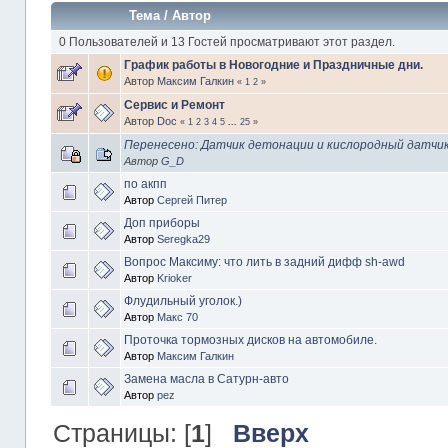
Тема
/
Автор
0 Пользователей и 13 Гостей просматривают этот раздел.
График работы в Новогодние и Праздничные дни.
Автор
Максим Галкин
«
1
2
»
Сервис и Ремонт
Автор
Doc
«
1
2
3
4
5
...
25
»
Перенесено: Датчик детонации и кислородный датчи
Автор
G_D
по акпп
Автор
Сергей Питер
Доп приборы
Автор
Seregka29
Вопрос Максиму: что лить в задний дифф sh-awd
Автор
Krioker
Флудильный уголок.)
Автор
Макс 70
Проточка тормозных дисков на автомобиле.
Автор
Максим Галкин
Замена масла в Сатурн-авто
Автор
pez
Страницы: [
1
]
Вверх