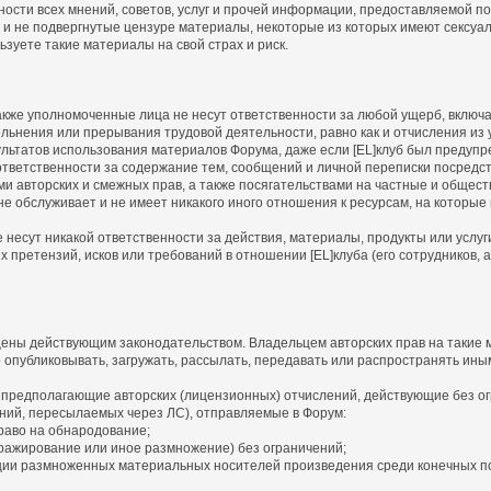
ности всех мнений, советов, услуг и прочей информации, предоставляемой 
 и не подвергнутые цензуре материалы, некоторые из которых имеют сексуа
зуете такие материалы на свой страх и риск.
а также уполномоченные лица не несут ответственности за любой ущерб, вклю
льнения или прерывания трудовой деятельности, равно как и отчисления из у
льтатов использования материалов Форума, даже если [EL]клуб был предупр
т ответственности за содержание тем, сообщений и личной переписки посредс
ми авторских и смежных прав, а также посягательствами на частные и общес
, не обслуживает и не имеет никакого иного отношения к ресурсам, на которы
не несут никакой ответственности за действия, материалы, продукты или услу
претензий, исков или требований в отношении [EL]клуба (его сотрудников, а
ены действующим законодательством. Владельцем авторских прав на такие м
о опубликовывать, загружать, рассылать, передавать или распространять ины
 предполагающие авторских (лицензионных) отчислений, действующие без ог
ний, пересылаемых через ЛС), отправляемые в Форум:
раво на обнародование;
ражирование или иное размножение) без ограничений;
ии размноженных материальных носителей произведения среди конечных п