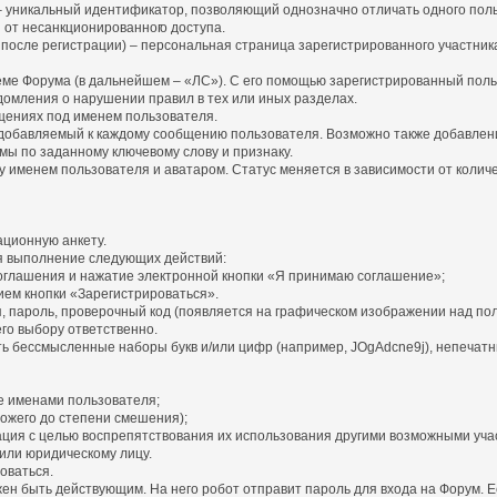
») – уникальный идентификатор, позволяющий однозначно отличать одного пол
я от несанкционированног
о доступа.
 после регистрации) – персональная страница зарегистрированного участни
теме Форума (в дальнейшем – «ЛС»). С его помощью зарегистрированный пол
домления о нарушении правил в тех или иных разделах.
бщениях под именем пользователя.
и добавляемый к каждому сообщению пользователя. Возможно также добавлен
мы по заданному ключевому слову и признаку.
именем пользователя и аватаром. Статус меняется в зависимости от количес
ационную анкету.
я выполнение следующих действий:
оглашения и нажатие электронной кнопки «Я принимаю соглашение»;
ем кнопки «Зарегистрироваться».
, пароль, проверочный код (появляется на графическом изображении над пол
его выбору ответственно.
ть бессмысленные наборы букв и/или цифр (например, JOgAdcne9j), непечатны
е именами пользователя;
ожего до степени смешения);
рация с целью воспрепятствования их использования другими возможными уча
или юридическому лицу.
оваться.
лжен быть действующим. На него робот отправит пароль для входа на Форум.