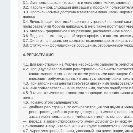
3.1. Имя пользователя (то же, что и «никнейм», «ник», «логин
3.2. Пароль – код, служащий для защиты профиля пользовател
3.3. Профиль (ссылка доступна в текстовом меню шапки Форума
данных.
3.4. Личный ящик– почтовый ящик во внутренней почтовой сис
пользователями Форума напрямую. В него также поступают уве
3.5. Аватар – графическое изображение, расположенное в соо
3.6. Подпись – текст, заданный через профиль и автоматическ
3.7. Фильтр – специальное средство, позволяющее отсеивать те
3.8. Статус – информационное сообщение, отображаемое между 
4. РЕГИСТРАЦИЯ
4.1. Для регистрации на Форуме необходимо заполнить регистр
4.2. Процедурой заполнения регистрационной анкеты считаетс
― ознакомление и согласие со всеми условиями настоящего С
― внесение требуемых данных в анкету с последующим нажати
4.3. При заполнении анкеты требуется ввести имя пользователя
4.4. Имя пользователя – Ваше второе имя, потому подойдите к 
4.5. В качестве имени пользователя запрещается регистрирова
почты.
4.6. Помимо этого запрещается:
― двойная регистрация, то есть регистрация под двумя и боле
― регистрация двойника уже существующего имени (внешне сх
― захват имён пользователя (киберсквоттинг), то есть регист
― передача зарегистрированного имени другому физическому 
Примечание. Нарушители п. 4.5 и 4.6 будут выявляться и блокир
4.7. Адрес электронной почты, указанный при регистрации, до