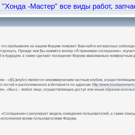
онда -Мастер" все виды работ, запчаст
, что пребывание на нашем Форуме поможет Вам найти интересных собеседни
отдохнуть. Прежде чем Вы нажмёте кнопку «Я принимаю соглашение», изучите
ий в будущем, а также сделают посещение Форума максимально комфортным д
ем – «[EL]клуб») является некоммерческим частным клубом, осуществляющим 
о гостей и расположенного в Интернете по адресам:
http://www.hondaelement.
ик», «Вы») – любое лицо, осуществляющее доступ или иным образом использ
 «Соглашение») регулирует модель поведения пользователей, а также описы
 исполнения всеми пользователями Форума.