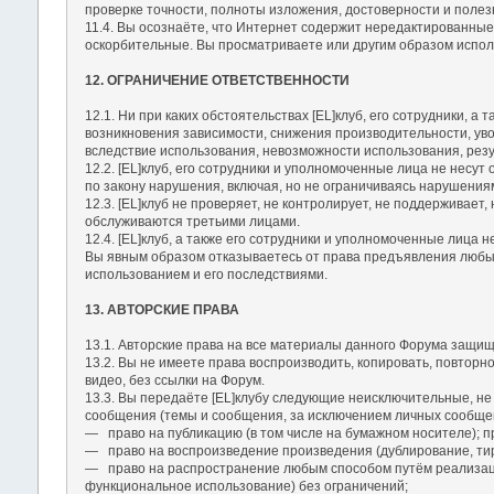
проверке точности, полноты изложения, достоверности и полез
11.4. Вы осознаёте, что Интернет содержит нередактированные
оскорбительные. Вы просматриваете или другим образом исполь
12. ОГРАНИЧЕНИЕ ОТВЕТСТВЕННОСТИ
12.1. Ни при каких обстоятельствах [EL]клуб, его сотрудники, 
возникновения зависимости, снижения производительности, уво
вследствие использования, невозможности использования, резу
12.2. [EL]клуб, его сотрудники и уполномоченные лица не несу
по закону нарушения, включая, но не ограничиваясь нарушения
12.3. [EL]клуб не проверяет, не контролирует, не поддерживает
обслуживаются третьими лицами.
12.4. [EL]клуб, а также его сотрудники и уполномоченные лица 
Вы явным образом отказываетесь от права предъявления любых 
использованием и его последствиями.
13. АВТОРСКИЕ ПРАВА
13.1. Авторские права на все материалы данного Форума защищ
13.2. Вы не имеете права воспроизводить, копировать, повторн
видео, без ссылки на Форум.
13.3. Вы передаёте [EL]клубу следующие неисключительные, не
сообщения (темы и сообщения, за исключением личных сообще
― право на публикацию (в том числе на бумажном носителе); п
― право на воспроизведение произведения (дублирование, ти
― право на распространение любым способом путём реализац
функциональное использование) без ограничений;