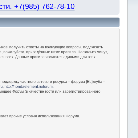
и. +7(985) 762-78-10
ков, получить ответы на волнующие вопросы, подсказать
, пожалуйста, приведённые ниже правила. Несколько минут,
ля всех. Данные правила являются едиными для всех
поддержку частного сетевого ресурса – форума [EL]клуба –
ru
,
http://hondaelement.ru/forum.
ующее Форум (в качестве гостя или зарегистрированного
вает прочие условия использования Форума.