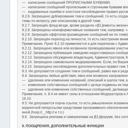
― написание сообщений ПРОПИСНЫМИ БУКВАМИ;
― написание сообщений прописными и строчными буквами впер
― надуманные ошибки и злостное несоблюдение правил русско
8.2.6. Запрещено дублирование тем и сообщений, то есть созда
темы по вопросу, уже описанному в другой теме.
8.2.7. Запрещён флуд везде, кроме раздела «[EL]ементы жизни»
8.2.8. Запрещены неинформативные названия тем, например: «П
8.2.9. Запрещён оффтопик (размещение сообщений не по теме)
8.2.10. Запрещён переход на личности, то есть заострение вн
Примечание. Пункт 8.2.10 применяется и для переписки с Адми
8.2.11. Запрещено явное или косвенное провоцирование участн
8.2.12. Запрещена публикация заведомо недостоверных сообще
8.2.13. Запрещено обсуждение владельцев, Администраторов, Мо
8.2.14. Запрещено самовольное модерирование. Если, по Вашем
8.2.15. Запрещено несоблюдение дополнительных правил тем. П
8.3. Не допускается создание тем и сообщений, равно как и р
8.4. Запрещены любые действия, явно или косвенно направлен
― удаление или изменение названий, описаний и шапок тем, а 
― изменение собственных сообщений с целью подмены их перв
― удаление или изменение собственных сообщений, делающе
Примечание. п. 8.4 не имеет силы в отношении Модераторов и
16.10.
8.5. Не допускается порча ссылок, то есть умышленное искаже
корректной гиперссылки средствами программного обеспечения Фо
иной (hxxp://, _http:// и т.п.)
8.6. Запрещена реклама и самореклама на [EL]форуме, без сог
9. ПООЩРЕНИЯ, ДОПОЛНИТЕЛЬНЫЕ ФУНКЦИИ