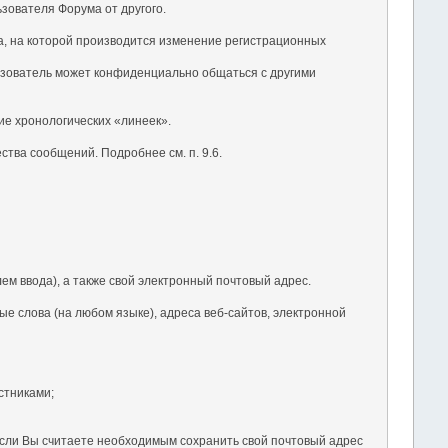
ьзователя Форума от другого.
ка, на которой производится изменение регистрационных
ьзователь может конфиденциально общаться с другими
ие хронологических «линеек».
тва сообщений. Подробнее см. п. 9.6.
ем ввода), а также свой электронный почтовый адрес.
е слова (на любом языке), адреса веб-сайтов, электронной
стниками;
 Если Вы считаете необходимым сохранить свой почтовый адрес