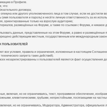
бликацию в Профиле.
, что:
язательного договора;
пекуна или другого уполномоченного лица в том случае, если не достигли во
имя пользователя и пароль) и несёте личную ответственность за их исполь
я, ориентированные только на взрослую аудиторию;
риалов, размещённых на Форуме, а также по ссылкам с Форума, и никакое д
ьзовать данные, представленные на этом Форуме, а равно и размещённые по 
запрещено действующим местным, государственным или международным закон
Х ПОЛЬЗОВАТЕЛЕЙ
ют все условия, правила и ограничения, изложенные в настоящем Соглашении 
технического запрета таких действий).
 всех незарегистрированны х пользователей является факт осуществления д
, включая, но не ограничиваясь, текст, программное обеспечение, изображ
жными, клеветническими, грубыми, непристойными, посягающими на частные
включая, но не ограничиваясь, Модератора, Администратора, официальное л