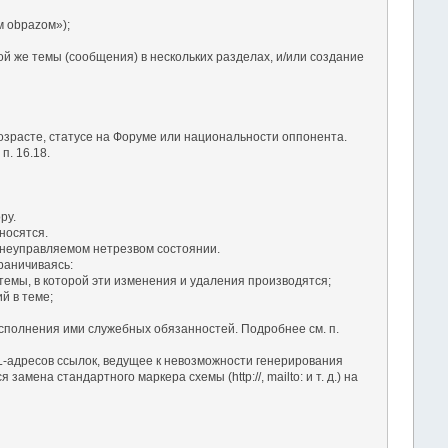
 оbраzом»);
ой же темы (сообщения) в нескольких разделах, и/или создание
озрасте, статусе на Форуме или национальности оппонента.
. 16.18.
ру.
носятся.
в неуправляемом нетрезвом состоянии.
раничиваясь:
темы, в которой эти изменения и удаления производятся;
й в теме;
сполнения ими служебных обязанностей. Подробнее см. п.
RL-адресов ссылок, ведущее к невозможности генерирования
ена стандартного маркера схемы (http://, mailto: и т. д.) на