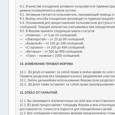
9.1. В качестве поощрения активного пользователя Администра
домене hondaelement.ru и/или хостинг.
9.2. Активным считается пользователь, оказывающий помощь и
9.3. Выбор способа поощрения производится Администрацией п
9.4. Основанием для предоставления пользователю доступа к т
сообщений. Текущее количество учитываемых при определении 
9.5. В Форуме принята следующая шкала статусов:
― «Новичок» – от 0 до 24 сообщений,
― «Завсегдатай» – от 25 до 99 сообщений,
― «Бывалый» – от 100 до 199 сообщений,
― «Старожил» – от 200 до 499 сообщений,
― «Ветеран» – от 500 до 999 сообщений,
― «Гуру» – начиная с 1000 сообщений.
10. ИЗМЕНЕНИЕ ПРАВИЛ ФОРУМА
10.1. [EL]клуб оставляет за собой право в любое время по со
Правила разделов) без предварительного уведомления участник
10.2. Любое дальнейшее использование Форума (или раздела) п
10.3. [EL]клуб также оставляет за собой право преобразования
11. ОТКАЗ ОТ ГАРАНТИЙ
11.1. Вы принимаете исключительно на себя всю ответственност
11.2. [EL]клуб предоставляет площадку Форума и всю относящу
достоверности, точности и годности для определённых целей.
11.3. Все сообщения и материалы форума предназначены только