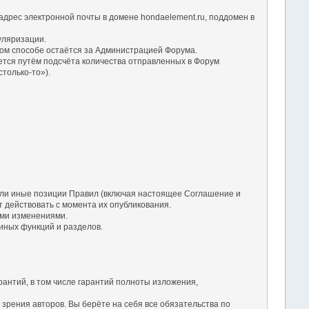
дрес электронной почты в домене hondaelement.ru, поддомен в
уляризации.
ом способе остаётся за Администрацией Форума.
ется путём подсчёта количества отправленных в Форум
только-то»).
 или иные позиции Правил (включая настоящее Соглашение и
 действовать с момента их опубликования.
ими изменениями.
 иных функций и разделов.
рантий, в том числе гарантий полноты изложения,
зрения авторов. Вы берёте на себя все обязательства по