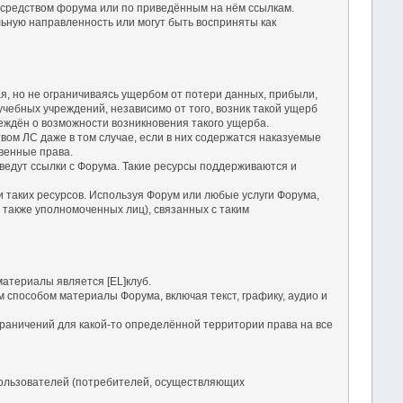
посредством форума или по приведённым на нём ссылкам.
льную направленность или могут быть восприняты как
чая, но не ограничиваясь ущербом от потери данных, прибыли,
чебных учреждений, независимо от того, возник такой ущерб
еждён о возможности возникновения такого ущерба.
твом ЛС даже в том случае, если в них содержатся наказуемые
твенные права.
е ведут ссылки с Форума. Такие ресурсы поддерживаются и
ги таких ресурсов. Используя Форум или любые услуги Форума,
 также уполномоченных лиц), связанных с таким
атериалы является [EL]клуб.
м способом материалы Форума, включая текст, графику, аудио и
раничений для какой-то определённой территории права на все
ользователей (потребителей, осуществляющих