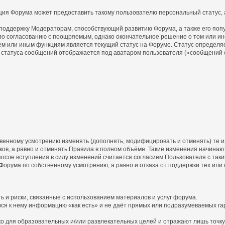
ция Форума может предоставить такому пользователю персональный статус, а
 поддержку Модераторам, способствующий развитию Форума, а также его поп
о согласованию с поощряемым, однако окончательное решение о том или ин
ем или иным функциям является текущий статус на Форуме. Статус определя
статуса сообщений отображается под аватаром пользователя («сообщений с
бственному усмотрению изменять (дополнять, модифицировать и отменять) те
ов, а равно и отменять Правила в полном объёме. Такие изменения начинают
осле вступления в силу изменений считается согласием Пользователя с так
 Форума по собственному усмотрению, а равно и отказа от поддержки тех или
ь и риски, связанные с использованием материалов и услуг форума.
юся к нему информацию «как есть» и не даёт прямых или подразумеваемых га
 для образовательных и/или развлекательных целей и отражают лишь точку 