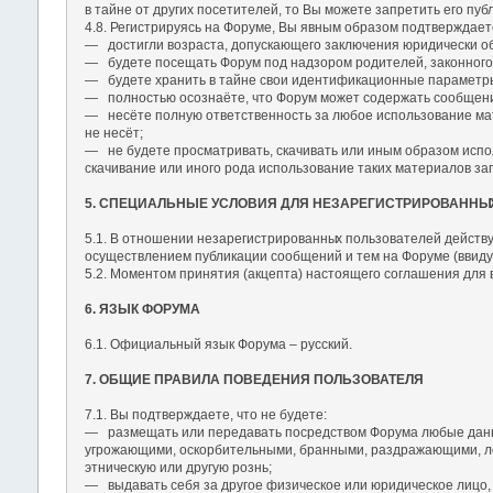
в тайне от других посетителей, то Вы можете запретить его пу
4.8. Регистрируясь на Форуме, Вы явным образом подтверждаете
― достигли возраста, допускающего заключения юридически об
― будете посещать Форум под надзором родителей, законного о
― будете хранить в тайне свои идентификационные параметры (
― полностью осознаёте, что Форум может содержать сообщени
― несёте полную ответственность за любое использование мате
не несёт;
― не будете просматривать, скачивать или иным образом испол
скачивание или иного рода использование таких материалов 
5. СПЕЦИАЛЬНЫЕ УСЛОВИЯ ДЛЯ НЕЗАРЕГИСТРИРОВАННЫ
5.1. В отношении незарегистрированны
х пользователей действу
осуществлением публикации сообщений и тем на Форуме (ввиду 
5.2. Моментом принятия (акцепта) настоящего соглашения для
6. ЯЗЫК ФОРУМА
6.1. Официальный язык Форума – русский.
7. ОБЩИЕ ПРАВИЛА ПОВЕДЕНИЯ ПОЛЬЗОВАТЕЛЯ
7.1. Вы подтверждаете, что не будете:
― размещать или передавать посредством Форума любые данные
угрожающими, оскорбительными, бранными, раздражающими, ло
этническую или другую рознь;
― выдавать себя за другое физическое или юридическое лицо, 