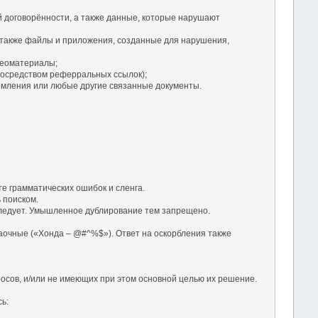
й договорённости, а также данные, которые нарушают
 также файлы и приложения, созданные для нарушения,
деоматериалы;
посредством реферральных ссылок);
омления или любые другие связанные документы.
те грамматических ошибок и сленга.
 поиском.
а следует. Умышленное дублирование тем запрещено.
заочные («Хонда – @#^%$»). Ответ на оскорбления также
осов, и/или не имеющих при этом основной целью их решение.
ь: