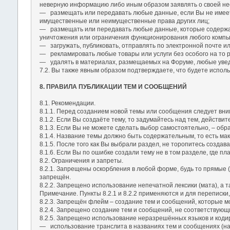
неверную информацию либо иным образом заявлять о своей не
― размещать или передавать любые данные, если Вы не имеете
имущественные или неимущественные права других лиц;
― размещать или передавать любые данные, которые содержат
уничтожения или ограничения функционирования любого компью
― загружать, публиковать, отправлять по электронной почте 
― рекламировать любые товары или услуги без особого на то 
― удалять в материалах, размещаемых на Форуме, любые увед
7.2. Вы также явным образом подтверждаете, что будете исполь
8. ПРАВИЛА ПУБЛИКАЦИИ ТЕМ И СООБЩЕНИЙ
8.1. Рекомендации.
8.1.1. Перед созданием новой темы или сообщения следует вним
8.1.2. Если Вы создаёте тему, то задумайтесь над тем, действ
8.1.3. Если Вы не можете сделать выбор самостоятельно, – обра
8.1.4. Название темы должно быть содержательным, то есть мак
8.1.5. После того как Вы выбрали раздел, не торопитесь создав
8.1.6. Если Вы по ошибке создали тему не в том разделе, где 
8.2. Ограничения и запреты.
8.2.1. Запрещены оскорбления в любой форме, будь то прямые 
запрещён.
8.2.2. Запрещено использование непечатной лексики (мата), а 
Примечание. Пункты 8.2.1 и 8.2.2 применяются и для переписки
8.2.3. Запрещён флейм – создание тем и сообщений, которые м
8.2.4. Запрещено создание тем и сообщений, не соответствующ
8.2.5. Запрещено использование неразрешённых языков и кодир
― использование транслита в названиях тем и сообщениях (нап