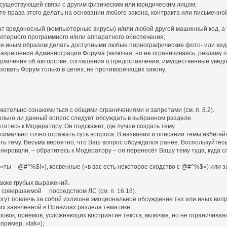
существующей связи с другим физическим или юридическим лицом;
 права этого делать на основании любого закона, контракта или письменно
 вредоносный (компьютерные вирусы) и/или любой другой машинный код, а
терного программного и/или аппаратного обеспечения;
или иным образом делать доступными любые порнографические фото- или ви
разрешения Администрации Форума (включая, но не ограничиваясь, рекламу 
омления об авторстве, соглашения о предоставлении, имущественные увед
зовать Форум только в целях, не противоречащих закону.
ательно ознакомиться с общими ограничениями и запретами (см. п. 8.2).
ительно ли данный вопрос следует обсуждать в выбранном разделе.
титесь к Модератору. Он подскажет, где лучше создать тему.
симально точно отражать суть вопроса. В названии и описании темы избегай
ать тему. Весьма вероятно, что Ваш вопрос обсуждался ранее. Воспользуйтесь
планировали, – обратитесь к Модератору – он перенесёт Вашу тему туда, куд
(«ты – @#^%$!»), косвенные («в вас есть некоторое сходство с @#^%$») или 
также грубых выражений.
, совершаемой посредством ЛС (см. п. 16.18).
огут повлечь за собой излишне эмоциональное обсуждение тех или иных вопр
их заявленной в Правилах раздела тематике.
овок, приёмов, усложняющих восприятие текста, включая, но не ограничиваяс
ример, «tak»);