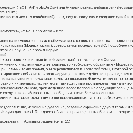
емешку («вОТ тАкИм оБрАзОм») или буквами разных алфавитов («slеdующiм
го языка;
ние нескольких тем (сообщений) по одному вопросу, и/или создание одной и т
.
амагите!», «У меня проблема!» и т.п.
.
имания на несущественных для обсуждаемого вопроса частностях, например, в
нистраторами (Модераторами), совершаемой посредством ЛС. Подробнее см. п
иков на нарушение правил Форума.
ний.
дераторов, их действий (или бездействия), а также правил Форума.
у мнению, участник нарушил правила, то необходимо обратиться к Модерато
ри наличии таких правил, они перечисляются в шапке той темы, к которой от
едактирование любых материалов Форума, если такие действия производятся 
ные на нарушение нормального функционирования Форума, включая, но не ог
равно и их значимых частей, если такие действия противоречат назначению 
оначального смысла, произведённое после появления следующих сообщени
е следующие опубликованные сообщения в теме бессмысленными.
 Администраторов, если нарушение перечисленных пунктов необходимо для и
ние (дополнение, изменение, удаление, создание окружения другим тегом) U
рума для таких URL-адресов. В числе прочего, явным образом запрещается зам
ласования с Администрацией (см. п. 15).