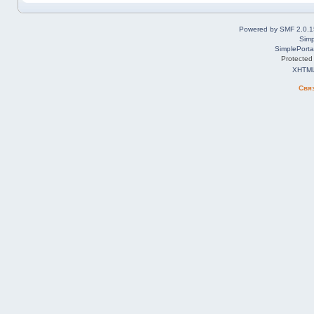
Powered by SMF 2.0.1
Simp
SimplePorta
Protected
XHTM
Свя