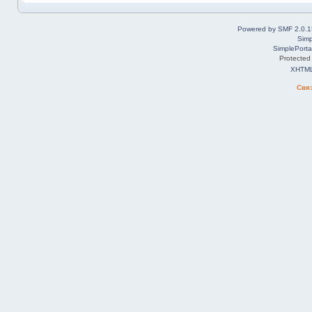
Powered by SMF 2.0.1
Simp
SimplePorta
Protected
XHTM
Свя