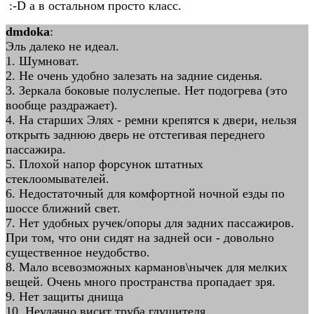
:-D а в остальном просто класс.
dmdoka
:
Эль далеко не идеал.
1. Шумноват.
2. Не очень удобно залезать на задние сиденья.
3. Зеркала боковые полуслепые. Нет подогрева (это
вообще раздражает).
4. На старших Элях - ремни крепятся к двери, нельзя
открыть заднюю дверь не отстегивая переднего
пассажира.
5. Плохой напор форсунок штатных
стеклоомывателей.
6. Недостаточный для комфортной ночной езды по
шоссе ближний свет.
7. Нет удобных ручек/опоры для задних пассажиров.
При том, что они сидят на задней оси - довольно
существенное неудобство.
8. Мало всевозможных карманов\нычек для мелких
вещей. Очень много пространства пропадает зря.
9. Нет защиты днища
10. Неудачно висит труба глушителя