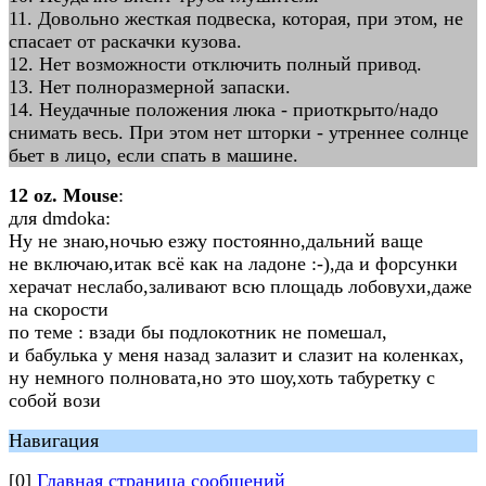
11. Довольно жесткая подвеска, которая, при этом, не
спасает от раскачки кузова.
12. Нет возможности отключить полный привод.
13. Нет полноразмерной запаски.
14. Неудачные положения люка - приоткрыто/надо
снимать весь. При этом нет шторки - утреннее солнце
бьет в лицо, если спать в машине.
12 oz. Mouse
:
для dmdoka:
Ну не знаю,ночью езжу постоянно,дальний ваще
не включаю,итак всё как на ладоне :-),да и форсунки
херачат неслабо,заливают всю площадь лобовухи,даже
на скорости
по теме : взади бы подлокотник не помешал,
и бабулька у меня назад залазит и слазит на коленках,
ну немного полновата,но это шоу,хоть табуретку с
собой вози
Навигация
[0]
Главная страница сообщений