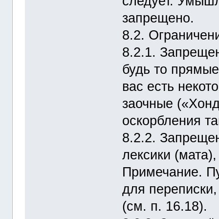
следует. Умыш
запрещено.
8.2. Ограничен
8.2.1. Запреще
будь то прямые
вас есть некот
заочные («Хонд
оскорбления та
8.2.2. Запреще
лексики (мата)
Примечание. Пу
для переписк
(см. п. 16.18).