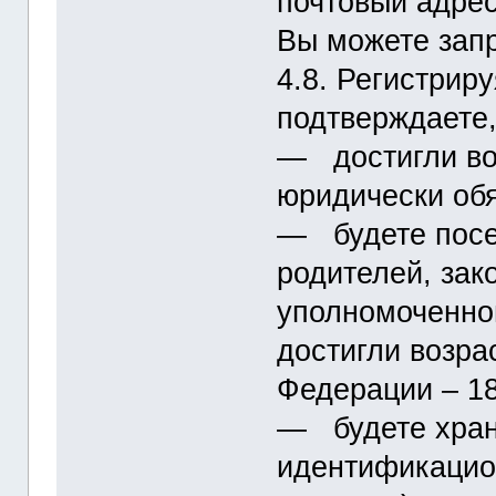
почтовый адрес
Вы можете запр
4.8. Регистрир
подтверждаете,
― достигли во
юридически обя
― будете посе
родителей, зак
уполномоченног
достигли возра
Федерации – 18
― будете хран
идентификацио