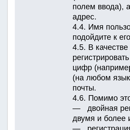
полем ввода), 
адрес.
4.4. Имя польз
подойдите к ег
4.5. В качеств
регистрировать
цифр (например
(на любом язык
почты.
4.6. Помимо эт
― двойная реги
двумя и более 
― регистрация