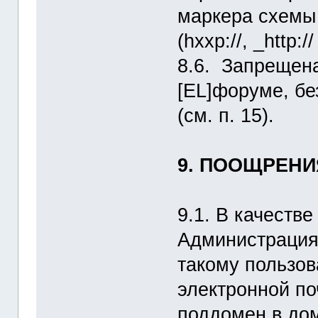
маркера схемы (h
(hxxp://, _http://
8.6. Запрещен
[EL]форуме, б
(см. п. 15).
9. ПООЩРЕНИ
9.1. В качеств
Администрация
такому пользов
электронной по
поддомен в дом