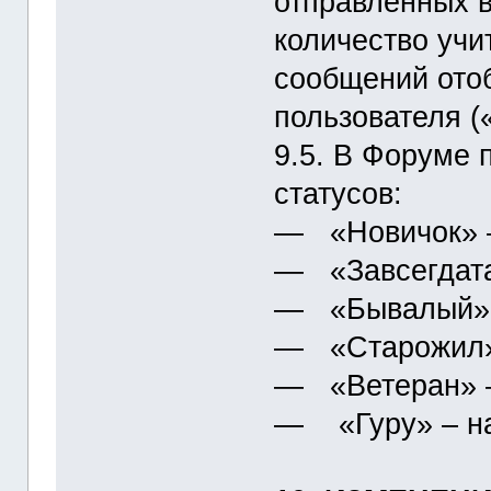
отправленных 
количество учи
сообщений ото
пользователя (
9.5. В Форуме
статусов:
― «Новичок» –
― «Завсегдатай
― «Бывалый» –
― «Старожил» 
― «Ветеран» –
― «Гуру» – на