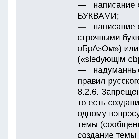
― написание
БУКВАМИ;
― написание 
строчными бук
оБрАзОм») или
(«slеdующiм оb
― надуманные 
правил русског
8.2.6. Запреще
то есть создан
одному вопросу
темы (сообщени
создание темы 