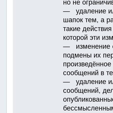
но не ограничи
― удаление ил
шапок тем, а р
такие действия
которой эти из
― изменение с
подмены их пе
произведённое
сообщений в те
― удаление ил
сообщений, д
опубликованны
бессмысленны