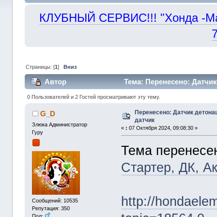
КЛУБНЫЙ СЕРВИС!!! "Хонда -Маст
Страницы: [
1
]
Вниз
Автор
Тема: Перенесено: Датчик
0 Пользователей и 2 Гостей просматривают эту тему.
Перенесено: Датчик детона
G_D
датчик
Злюка Администратор
«
:
07 Октября 2024, 09:08:30 »
Гуру
Тема перенесе
Стартер, ДК, А
http://hondaele
Сообщений: 10535
Репутация: 350
Пол: