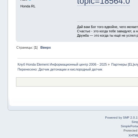
topic=18564.0
Honda RL
Дай вам Бог того вдвойне, чего желае
Счастье - это когда тебе завидуют, а н
Дружба — это когда ты ещё не успел р
Страницы: [
1
]
Вверх
Клуб Honda Element Информационный центр 2006 - 2025
»
Партнеры [EL]кл
Перенесено: Датчик детонации и кислородный датчик
Powered by SMF 2.0.1
Simp
SimplePorta
Protected
XHTM