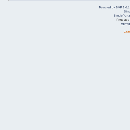
Powered by SMF 2.0.1
Simp
SimplePorta
Protected
XHTM
Свя