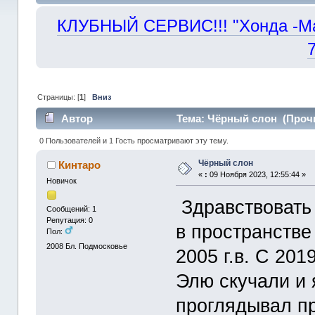
КЛУБНЫЙ СЕРВИС!!! "Хонда -Маст
Страницы: [
1
]
Вниз
Автор
Тема: Чёрный слон (Прочи
0 Пользователей и 1 Гость просматривают эту тему.
Чёрный слон
Кинтаро
«
:
09 Ноября 2023, 12:55:44 »
Новичок
Здравствовать 
Сообщений: 1
Репутация: 0
в пространств
Пол:
2008
Бл. Подмосковье
2005 г.в. С 20
Элю скучали и 
проглядывал п