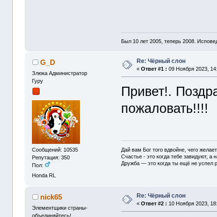
Был 10 лет 2005, теперь 2008. Испове
Re: Чёрный слон
G_D
«
Ответ #1 :
09 Ноября 2023, 14:
Злюка Администратор
Гуру
Привет!. Поздр
пожаловать!!!!
Дай вам Бог того вдвойне, чего желае
Сообщений: 10535
Счастье - это когда тебе завидуют, а н
Репутация: 350
Дружба — это когда ты ещё не успел р
Пол:
Honda RL
Re: Чёрный слон
nick65
«
Ответ #2 :
10 Ноября 2023, 18:
Элементщики страны-
объединяйтесь!