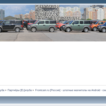
луба
»
Партнёры [EL]клуба
»
Frontcam.ru [Россия] - штатные магнитолы на Android - с