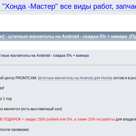
онда -Мастер" все виды работ, запчаст
я] - штатные магнитолы на Android - скидка 5% + камера (П
атные магнитолы на Android - скидка 5% + камера
ный центр FRONTCAM.
Штатные магнитолы на Android для Honda
оптом и в ро
СНГ
у 1 год
х магнитол (есть выставочный зал)
В ПОДАРОК + скидка 1500 рублей или 5%, а также 10% на работы
для владель
(после проверки).