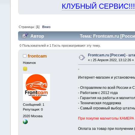
КЛУБНЫЙ СЕРВИС!!! "Х
Страницы: [
1
]
Вниз
Автор
Тема: Frontcam.ru [Росси
0 Пользователей и 1 Гость просматривают эту тему.
Frontcam.ru [Россия] - шт
frontcam
«
:
25 Апреля 2022, 13:12:26 »
Новичок
Интернет-магазин и установоч
- Отправляем по всей России и 
- Работаем с 2012 года
- Гарантия на работы и магнитол
- Техническая поддержка
Сообщений: 1
- Самый огромный выбор штатны
Репутация: 0
2020
Москва
При покупке магнитолы КАМЕРА 
Оплата за товар при получении 