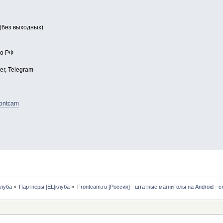
 (без выходных)
по РФ
er, Telegram
rontcam
клуба
»
Партнёры [EL]клуба
»
Frontcam.ru [Россия] - штатные магнитолы на Android - 