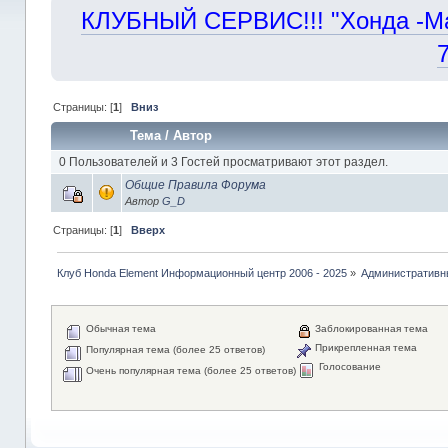
КЛУБНЫЙ СЕРВИС!!! "Хонда -Маст
Страницы: [
1
]
Вниз
Тема
/
Автор
0 Пользователей и 3 Гостей просматривают этот раздел.
Общие Правила Форума
Автор
G_D
Страницы: [
1
]
Вверх
Клуб Honda Element Информационный центр 2006 - 2025
»
Административн
Обычная тема
Заблокированная тема
Прикрепленная тема
Популярная тема (более 25 ответов)
Голосование
Очень популярная тема (более 25 ответов)