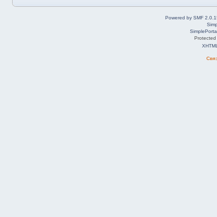
Powered by SMF 2.0.1
Simp
SimplePorta
Protected
XHTM
Свя