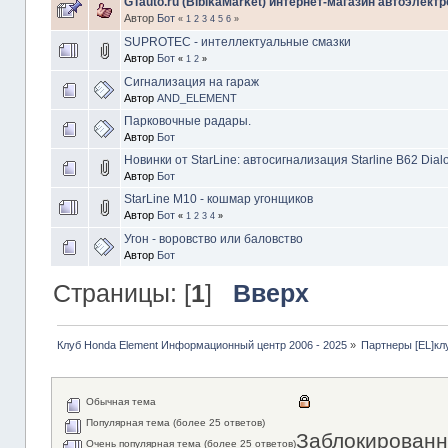
GTauto.ru (BibikaMarket) интернет-магазин автоэлектр
Автор
Бот
«
1
2
3
4
5
6
»
SUPROTEC - интеллектуальные смазки
Автор
Бот
«
1
2
»
Сигнализация на гараж
Автор
AND_ELEMENT
Парковочные радары.
Автор
Бот
Новинки от StarLine: автосигнализация Starline B62 Dialo
Автор
Бот
StarLine М10 - кошмар угонщиков
Автор
Бот
«
1
2
3
4
»
Угон - воровство или баловство
Автор
Бот
Страницы: [
1
]
Вверх
Клуб Honda Element Информационный центр 2006 - 2025
»
Партнеры [EL]кл
Обычная тема
Популярная тема (более 25 ответов)
Заблокированн
Очень популярная тема (более 25 ответов)