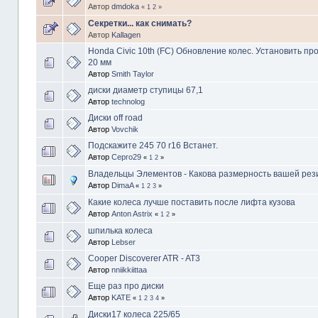
Автор
dmdoka
«
1
2
»
Секретки... как снимать?
Автор
Kallagen
Honda Civic 10th (FC) Обновление колес. Установить про
20 мм
Автор
Smith Taylor
диски диаметр ступицы 67,1
Автор
technolog
Диски off road
Автор
Vovchik
Подскажите 245 70 r16 Встанет.
Автор
Серго29
«
1
2
»
Владельцы Элементов - Какова размерность вашей ре
Автор
DimaA
«
1
2
3
»
Какие колеса лучше поставить после лифта кузова
Автор
Anton Astrix
«
1
2
»
шпилька колеса
Автор
Lebser
Cooper Discoverer ATR - AT3
Автор
nniikkiittaa
Еще раз про диски
Автор
KATE
«
1
2
3
4
»
Диски17 колеса 225/65