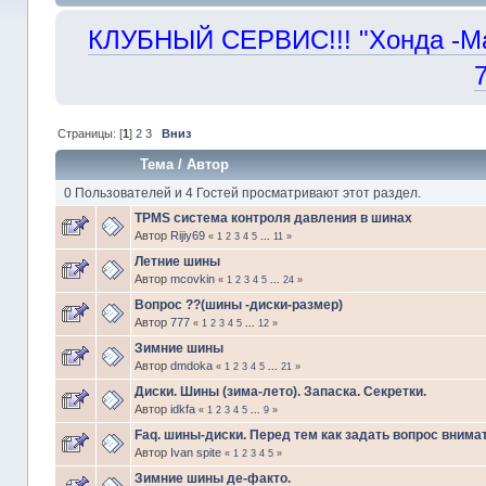
КЛУБНЫЙ СЕРВИС!!! "Хонда -Маст
Страницы: [
1
]
2
3
Вниз
Тема
/
Автор
0 Пользователей и 4 Гостей просматривают этот раздел.
TPMS система контроля давления в шинах
Автор
Rijiy69
«
1
2
3
4
5
...
11
»
Летние шины
Автор
mcovkin
«
1
2
3
4
5
...
24
»
Вопрос ??(шины -диски-размер)
Автор
777
«
1
2
3
4
5
...
12
»
Зимние шины
Автор
dmdoka
«
1
2
3
4
5
...
21
»
Диски. Шины (зима-лето). Запаска. Секретки.
Автор
idkfa
«
1
2
3
4
5
...
9
»
Faq. шины-диски. Перед тем как задать вопрос внима
Автор
Ivan spite
«
1
2
3
4
5
»
Зимние шины де-факто.