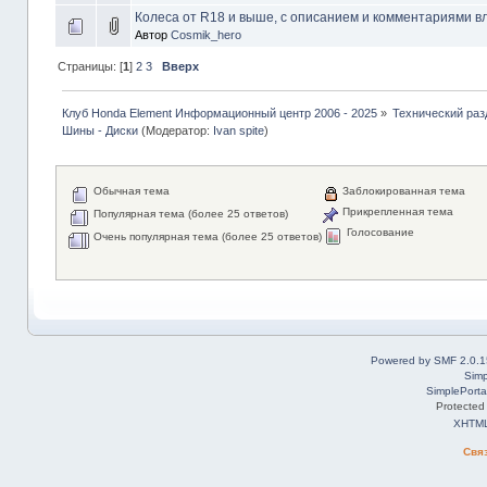
Колеса от R18 и выше, с описанием и комментариями в
Автор
Cosmik_hero
Страницы: [
1
]
2
3
Вверх
Клуб Honda Element Информационный центр 2006 - 2025
»
Технический раз
Шины - Диски
(Модератор:
Ivan spite
)
Обычная тема
Заблокированная тема
Прикрепленная тема
Популярная тема (более 25 ответов)
Голосование
Очень популярная тема (более 25 ответов)
Powered by SMF 2.0.1
Simp
SimplePorta
Protected
XHTM
Свя