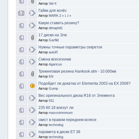
Автор
Val-X
Гайки для колёс
Автор
MARK 2
«
1
2
»
Какую ставить резину?
Автор
dimaphil1
17 диски на Эле
Автор
Garfild
Нужны точные параметры секреток
Автор
autoR
Смена всесезонки
Автор
Agaricus
Трекинговая резина Hankook atm - 10.000км
Автор
63r
Подойдет ли докатка от Elementa 2003 на EX 2008?
Автор
Gump
Вес оригинального диска R16 от Элемента
Автор
911
235 60 18 влезут ли
Автор
maxxximmmum
свист в правом переднем колесе
Автор
technolog
параметр в диске ET 38
Автор
technolog