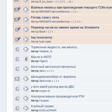
Автор ill_be_back
«
1
2
3
4
5
...
19
»
Важные нюансы при прохождении текущего Т.Обслуж
Автор
МИХАИЛ-автолюбитель
«
1
2
»
Готовь сани с лета
Автор
МИХАИЛ-автолюбитель
«
1
2
3
4
»
Перевод часов на зимнее время на Элементе
Автор
Basil
«
1
2
»
faq техосмотр
Автор
Ivan spite
Тормозная жидкость. как менять.
Автор
Vladimir_G
Масло в АКПП
Автор
Olgerd
Штатный автозапуск (вопросы)
Автор
alexv
«
1
2
»
Шильдик(наклейка) от фаркопа.
Автор
Alekssnip
«
1
2
»
у кого какой расход масла ДВС
Автор
evgen-el
Альтернативные производители РТИ
Автор
Гагарин
Клубный сервис
Автор
ExEcut10NeR