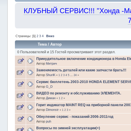
КЛУБНЫЙ СЕРВИС!!! "Хонда -Маст
Страницы: [
1
]
2
3
4
Вниз
Тема
/
Автор
0 Пользователей и 15 Гостей просматривают этот раздел.
Принудительное включение кондиционера в Honda El
Автор
Митрич
Заменяемость деталей или какие запчасти брать!!!
Автор
ShuriK
«
1
2
3
4
5
...
24
»
Сервис бюллетень 2003-2010 HONDA ELEMENT SERVI
Автор
G_D
ВИДЕО по ремонту и обслуживанию ЭЛЕМЕНТА.
Автор
Диман
«
1
2
»
Горит индикатор MAINT REQ на приборной панели 200
Автор
Dimonstr
«
1
2
3
»
Обнуление сервис - показаний 2006-2011год
Автор
puh
Вопросы по зимней эксплуатации(+)