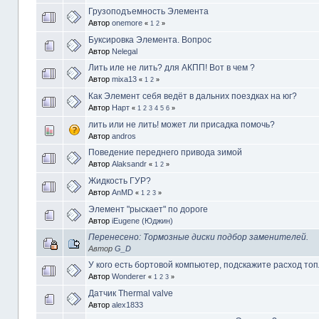
Грузоподъемность Элемента
Автор
onemore
«
1
2
»
Буксировка Элемента. Вопрос
Автор
Nelegal
Лить иле не лить? для АКПП! Вот в чем ?
Автор
mixa13
«
1
2
»
Как Элемент себя ведёт в дальних поездках на юг?
Автор
Нарт
«
1
2
3
4
5
6
»
лить или не лить! может ли присадка помочь?
Автор
andros
Поведение переднего привода зимой
Автор
Alaksandr
«
1
2
»
Жидкость ГУР?
Автор
AnMD
«
1
2
3
»
Элемент "рыскает" по дороге
Автор
iEugene (Юджин)
Перенесено: Тормозные диски подбор заменителей.
Автор
G_D
У кого есть бортовой компьютер, подскажите расход топ
Автор
Wonderer
«
1
2
3
»
Датчик Thermal valve
Автор
alex1833