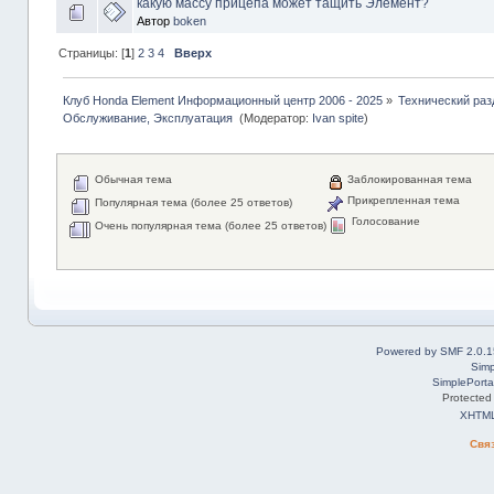
какую массу прицепа может тащить Элемент?
Автор
boken
Страницы: [
1
]
2
3
4
Вверх
Клуб Honda Element Информационный центр 2006 - 2025
»
Технический раз
Обслуживание, Эксплуатация 
(Модератор:
Ivan spite
)
Обычная тема
Заблокированная тема
Прикрепленная тема
Популярная тема (более 25 ответов)
Голосование
Очень популярная тема (более 25 ответов)
Powered by SMF 2.0.1
Simp
SimplePorta
Protected
XHTM
Свя