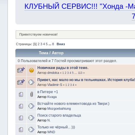
КЛУБНЫЙ СЕРВИС!!! "Хонда -Маст
Приветствуем новичков!
Страницы: [
1
]
2
3
4
5
...
8
Вниз
Тема
/
Автор
0 Пользователей и 7 Гостей просматривают этот раздел.
Новичкам рады в этой теме.
Автор
dmdoka
«
1
2
3
4
5
...
113
»
Привет, нас мало но мы в тельняшках. История клуба!
Автор
Vladimir-S
«
1
2
3
4
»
в Питере +1
Автор
Kvaga
Встчайте нового елементовода из Твери:)
Автор
Mozgoebahtung
Поиск старого владельца
Автор
N.
Только не чёрный... )))
Автор
WND