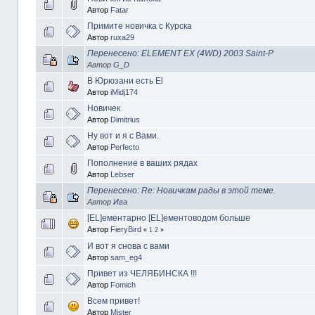
Автор
Fatar
Примите новичка с Курска
Автор
ruxa29
Перенесено: ELEMENT EX (4WD) 2003 Saint-P
Автор
G_D
В Юрюзани есть El
Автор
iMidj174
Новичек
Автор
Dimitrius
Ну вот и я с Вами.
Автор
Perfecto
Пополнение в ваших рядах
Автор
Lebser
Перенесено: Re: Новичкам рады в этой теме.
Автор
Ива
[EL]ементарно [EL]ементоводом больше
Автор
FieryBird
«
1
2
»
И вот я снова с вами
Автор
sam_eg4
Привет из ЧЕЛЯБИНСКА !!!
Автор
Fomich
Всем привет!
Автор
Mister