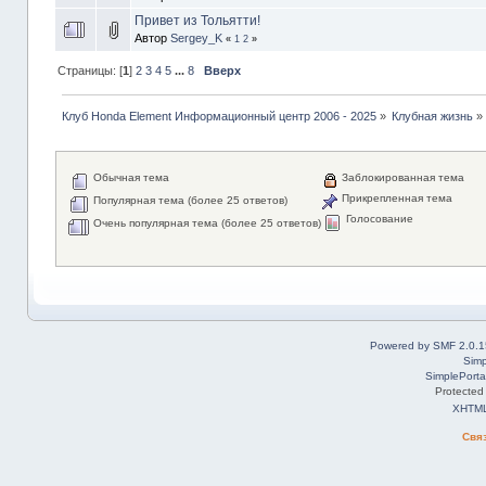
Привет из Тольятти!
Автор
Sergey_K
«
1
2
»
Страницы: [
1
]
2
3
4
5
...
8
Вверх
Клуб Honda Element Информационный центр 2006 - 2025
»
Клубная жизнь
»
Обычная тема
Заблокированная тема
Прикрепленная тема
Популярная тема (более 25 ответов)
Голосование
Очень популярная тема (более 25 ответов)
Powered by SMF 2.0.1
Simp
SimplePorta
Protected
XHTM
Свя