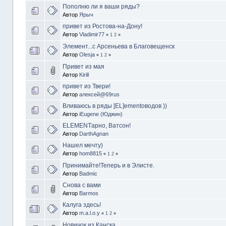
Пополню ли я ваши ряды?
Автор
Ярыч
привет из Ростова-на-Дону!
Автор
Vladimir77
«
1
2
»
Элемент...с Арсеньева в Благовещенск
Автор
Olesja
«
1
2
»
Привет из мая
Автор
Kirill
привет из Твери!
Автор
алексей@69rus
Вливаюсь в ряды [EL]ementoводов ))
Автор
iEugene (Юджин)
ELEMENTарно, Ватсон!
Автор
DarthAgnan
Нашел мечту)
Автор
hom8815
«
1
2
»
Принимайте!Теперь и в Элисте.
Автор
Badmic
Снова с вами
Автор
Barmos
Калуга здесь!
Автор
m.a.l.o.y
«
1
2
»
Новичок из Канска