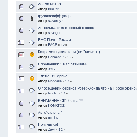
Аояма мотор
Автор
Krioker
грузовозофф умер
Автор
slaventiy71
Автоклиматика в черный список
Автор
stranger
ЕМС Почта России
Автор
ВАСЯ
«
1
2
»
Капремонт двигателя (не Элемент)
Автор
Concept-P
«
1
2
»
Справочник СТО с отзывами
Автор
XYG
Элемент Сервис
Автор
Mandarin
«
1
2
»
О посещении сервиса Ровер-Хонда что на Профсоюзно
Автор
lenchz
«
1
2
»
ВНИМАНИЕ СК"Ростра"!!!
Автор
KOMATOZ
Авто"салоны"
Автор
mimino
Починился!
Автор
Zavit
«
1
2
»