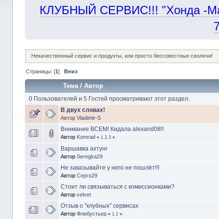
КЛУБНЫЙ СЕРВИС!!! "Хонда -Маст
Некачественный сервис и продукты, или просто бессовестные сволочи!
Страницы: [
1
]
Вниз
Тема
/
Автор
0 Пользователей и 5 Гостей просматривают этот раздел.
В двух словах!
Автор
Vladimir-S
Внимание ВСЕМ! Кидала alexand08!!
Автор
Komrad
«
1
2
3
»
Варшавка ахтунг
Автор
Seregka29
Не заказывайте у него не пошлёт!!!
Автор
Серго29
Стоит ли связываться с комиссионками?
Автор
velvet
Отзыв о "клубных" сервисах
Автор
Флибустьер
«
1
2
»