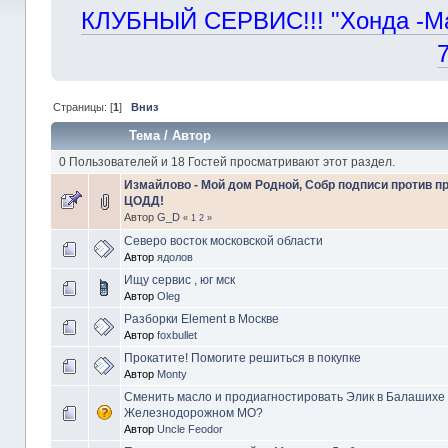
КЛУБНЫЙ СЕРВИС!!! "Хонда -Маст
Страницы: [
1
]
Вниз
Тема
/
Автор
0 Пользователей и 18 Гостей просматривают этот раздел.
Измайлово - Мой дом Родной, Собр подписи против п
ЦОДД!
Автор
G_D
«
1
2
»
Северо восток московской области
Автор
ядолов
Ищу сервис , юг мск
Автор
Oleg
Разборки Element в Москве
Автор
foxbullet
Прокатите! Помогите решиться в покупке
Автор
Monty
Сменить масло и продиагностировать Элик в Балашихе
Железнодорожном МО?
Автор
Uncle Feodor