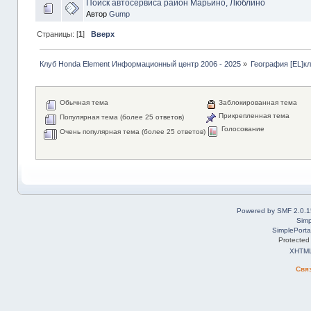
Поиск автосервиса район Марьино, Люблино
Автор
Gump
Страницы: [
1
]
Вверх
Клуб Honda Element Информационный центр 2006 - 2025
»
География [EL]к
Обычная тема
Заблокированная тема
Прикрепленная тема
Популярная тема (более 25 ответов)
Голосование
Очень популярная тема (более 25 ответов)
Powered by SMF 2.0.1
Simp
SimplePorta
Protected
XHTM
Свя