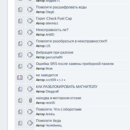
Автор
Андрей П.
Помогите расшифровать коды
Автор
OlegK
Горит Check Fuel Cap
Автор
ddennizz
Неисправность ли?
Автор
AnMD
Помогите разобраться в неисправностях!!!
Автор
LIS
Вибрация при разгоне
Автор
gavrusha80
Ошибка SRS после замены приборной панели
Автор
Mrak
не заводится
Автор
zzz939
«
1
2
»
КАК РАЗБЛОКИРОВАТЬ МАГНИТОЛУ
Автор
Oleggraff
находка в моторном отсеке
Автор
nick65
Помогите. Что с оборотами
Автор
Arinka
Помогите беда
Автор
Челябинец