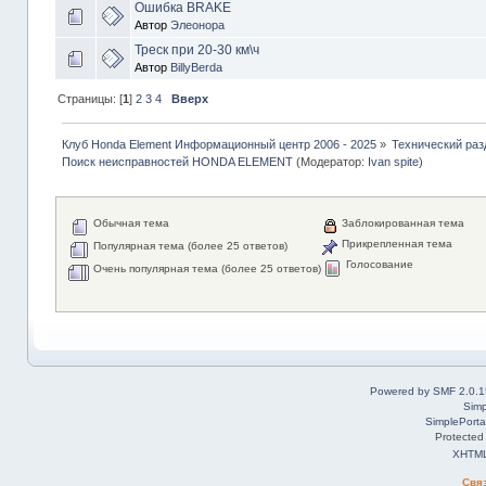
Ошибка BRAKE
Автор
Элеонора
Треск при 20-30 км\ч
Автор
BillyBerda
Страницы: [
1
]
2
3
4
Вверх
Клуб Honda Element Информационный центр 2006 - 2025
»
Технический раз
Поиск неисправностей HONDA ELEMENT
(Модератор:
Ivan spite
)
Обычная тема
Заблокированная тема
Прикрепленная тема
Популярная тема (более 25 ответов)
Голосование
Очень популярная тема (более 25 ответов)
Powered by SMF 2.0.1
Simp
SimplePorta
Protected
XHTM
Свя