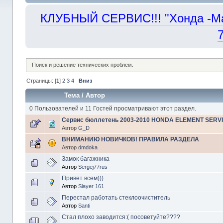
КЛУБНЫЙ СЕРВИС!!! "Хонда -Маст
Поиск и решение технических проблем.
Страницы: [
1
]
2
3
4
Вниз
Тема
/
Автор
0 Пользователей и 11 Гостей просматривают этот раздел.
Сервис бюллетень 2003-2010 HONDA ELEMENT SERVI
Автор
G_D
ВНИМАНИЮ НОВИЧКОВ! ПРАВИЛА РАЗДЕЛА
Автор
dmdoka
Замок багажника
Автор
Sergej77rus
Привет всем)))
Автор
Slayer 161
Перестал работать стеклоочиститель
Автор
Santi
Стал плохо заводится:( посоветуйте????