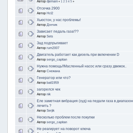
Автор
djemani
«
1
2
3
4
5
»
Отсечка 2900
Автор
Hcl2
Хьюстон, у нас проблемы!
Автор
Дэнчик
Зависает педаль газа!??
Автор
Sets
Зад подпрыгивает
Автор
rum2007
Двигатель работает как дизель при включении D
Автор
sergo_capitan
Нужна помощь!!Масленный насос или сразу движок..
Автор
Снежана
Генератор или что?
Автор
batl1959
загорелся чек
Автор
nik
Еле заметная вибрация (зуд) на педали газа в диапазоне
лечить ?
Автор
Serjik
Несколько проблем после покупки
Автор
sergo_capitan
Не реагирует на поворот ключа