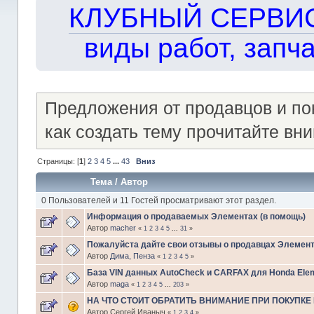
КЛУБНЫЙ СЕРВИС!!
виды работ, запча
Предложения от продавцов и п
как создать тему прочитайте в
Страницы: [
1
]
2
3
4
5
...
43
Вниз
Тема
/
Автор
0 Пользователей и 11 Гостей просматривают этот раздел.
Информация о продаваемых Элементах (в помощь)
Автор
macher
«
1
2
3
4
5
...
31
»
Пожалуйста дайте свои отзывы о продавцах Элемен
Автор
Дима, Пенза
«
1
2
3
4
5
»
База VIN данных AutoCheck и CARFAX для Honda Elem
Автор
maga
«
1
2
3
4
5
...
203
»
НА ЧТО СТОИТ ОБРАТИТЬ ВНИМАНИЕ ПРИ ПОКУПКЕ H
Автор Сергей Иваныч
«
1
2
3
4
»