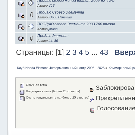
Продаю своего Honda Element 2009 EX 4WD
Автор
VLS
Продаю Своего Элемента
Автор
Юрий Печеный
ПРОДАЮ своего Элемента 2003 700 тыров
Автор
jordan
Продаю Элемент
Автор
ILL-86
Страницы: [
1
]
2
3
4
5
...
43
Ввер
Клуб Honda Element Информационный центр 2006 - 2025
»
Коммерческий р
Обычная тема
Заблокирова
Популярная тема (более 25 ответов)
Прикрепленн
Очень популярная тема (более 25 ответов)
Голосовани