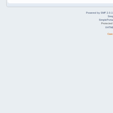
Powered by SMF 2.0.1
Simp
SimplePorta
Protected
XHTM
Свя