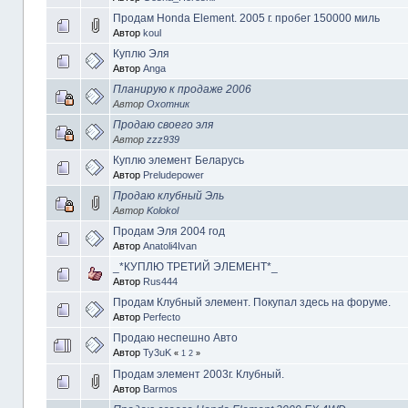
Продам Honda Element. 2005 г. пробег 150000 миль
Автор
koul
Куплю Эля
Автор
Anga
Планирую к продаже 2006
Автор
Охотник
Продаю своего эля
Автор
zzz939
Куплю элемент Беларусь
Автор
Preludepower
Продаю клубный Эль
Автор
Kolokol
Продам Эля 2004 год
Автор
Anatoli4Ivan
_*КУПЛЮ ТРЕТИЙ ЭЛЕМЕНТ*_
Автор
Rus444
Продам Клубный элемент. Покупал здесь на форуме.
Автор
Perfecto
Продаю неспешно Авто
Автор
Ty3uK
«
1
2
»
Продам элемент 2003г. Клубный.
Автор
Barmos