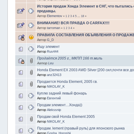
История продаж Хонда Элемент в СНГ, что пытались 
продавцы.
Автор
Elementov
«
1
2
3
4
5
...
18
»
ВНИМАНИЕ! ВСЯ ПРАВДА О CARFAX!!!!
Автор
tarroman
«
1
2
3
4
»
ПРАВИЛА СОСТАВЛЕНИЯ ОБЪЯВЛЕНИЯ О ПРОДАЖЕ
Автор
G_D
Ищу элемент
Автор
Rus444
Продаётся 2005 г., МКПП 166 т.миль
Автор
Leu
Honda Element EX 2003 AWD Silver [200 сил,почти все д
Автор
anz32413
Продается Honda Element, 2005 г.в.
Автор
NIKOLAY_K
Куплю задний левый фонарь
Автор
Евгентий
Продам элемент....Хонда))
Автор
Alekssnip
Продам свой Honda Element 2005
Автор
NIKOLAY_K
Продам. lement (правый руль) для японского рынка
Автор
Gosha_Horoshii