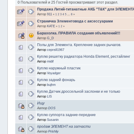
0 Пользователей и 25 Гостей просматривают этот раздел.
Продажа Литий-титанатные АКБ ”Т&К” для ЭЛЕМЕНТА 
Автор
911
«
1
2
3
4
5
...
8
»
Страничка Элементовода с аксессуарами
Автор
KATE
«
1
2
»
Барахолка. ПРАВИЛА создания объявлений!!!
Автор
G_D
Полы для Элемента. Крепление задних рычагов.
Автор
сергей1967
Куплю решетку радиатора Honda Element, рестайлинг
Автор
midif
Куплю наружный пластик
Автор
Voyadger
Куплю задний фонарь
Автор
bujhm
Куплю Датчик дроссельной заслонки и не только
Автор
LIS
Ищу
Автор
DOS
Куплю суппорта задние-передние
Автор
Susanin
продам ЭЛЕМЕНТ на запчасти
Автор
Prishliy