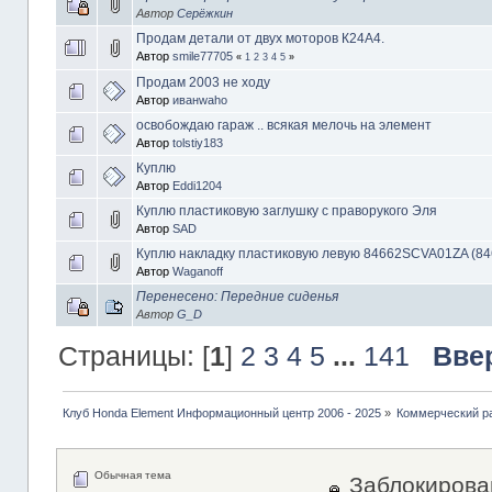
Автор
Серёжкин
Продам детали от двух моторов К24А4.
Автор
smile77705
«
1
2
3
4
5
»
Продам 2003 не ходу
Автор
иванwaho
освобождаю гараж .. всякая мелочь на элемент
Автор
tolstiy183
Куплю
Автор
Eddi1204
Куплю пластиковую заглушку с праворукого Эля
Автор
SAD
Куплю накладку пластиковую левую 84662SCVA01ZA (8
Автор
Waganoff
Перенесено: Передние сиденья
Автор
G_D
Страницы: [
1
]
2
3
4
5
...
141
Вве
Клуб Honda Element Информационный центр 2006 - 2025
»
Коммерческий р
Обычная тема
Заблокирова