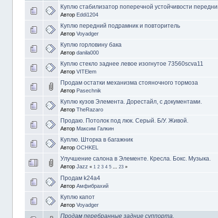
Куплю стабилизатор поперечной устойчивости передни
Автор
Eddi1204
Куплю передний подрамник и повторитель
Автор
Voyadger
Куплю горловину бака
Автор
danila000
Куплю стекло заднее левое изогнутое 73560scva11
Автор
VITElem
Продам остатки механизма стояночного тормоза
Автор
Pasechnik
Куплю кузов Элемента. Дорестайл, с документами.
Автор
TheRazaro
Продаю. Потолок под люк. Серый. Б/У. Живой.
Автор
Максим Галкин
Куплю. Шторка в багажник
Автор
OCHKEL
Улучшение салона в Элементе. Кресла. Бокс. Музыка.
Автор
Jazz
«
1
2
3
4
5
...
23
»
Продам k24a4
Автор
Амфибрахий
Куплю капот
Автор
Voyadger
Продам перебранные задние суппорта.