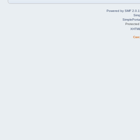
Powered by SMF 2.0.1
Simp
SimplePorta
Protected
XHTM
Свя