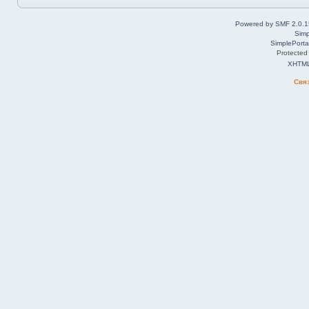
Powered by SMF 2.0.1
Simp
SimplePorta
Protected
XHTM
Свя